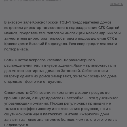
Скачать
В актовом зале Красноярской ТЭЦ-1 председателей домов
встретили директор теплосетевого подразделения СГК Сергей
Иванов, представитель тепловой инспекции Александр Быков и
заместитель директора теплосбытового подразделения СГК в
Красноярске Виталий Вандакуров. Разговор продлился почти
полтора часа.
Большинство вопросов касались неравномерного
распределения тепла внутри зданий. Ярким примером стали
два многоквартирных дома на Затонской. Собственники
квартир одного из домов замерзают, жители соседнего дома
открывают форточки от духоты.
Специалисты СГК пояснили: компания доводит ресурс до
границы дома, а внутридомовая настройка — это функционал
управляющих компаний. Плохая регулировка приводит не
только к неэффективному использованию ресурсов, но и к
ощутимой разнице в платежках. Жители «жаркого» дома
заплатят за тепло значительно больше, чем те, кто этого тепла
недополучил.