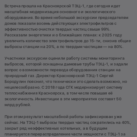
Встреча прошла на Красноярской ТЭЦ-1, где сегодня идет
масштабная модернизация основного и экологического
оборудования. Во время небольшой экскурсии председателям
домов показали восемь действующих электрофильтров с
эффективностью очистки твердых частиц свыше 99%.
Рассказали энергетики и о ближайших планах: к 2025 году
увеличить количество электрофильтров до 15-ти, снизив общие
выбросы станции на 20%, а по твердым частицам — на 80%.
Участники экскурсии оценили работу системы мониторинга
выбросов, которой оснащены дымовые трубы ТЭЦ-1, и задали
вопрос о возможности перевода оборудования станции на
природный газ. Директор Красноярской ТЭЦ-1 Сергей
Бородулин пояснил, что технически это сделать возможно, но
нецелесообразно. С 2018 года СГК модернизирует систему
теплоснабжения Красноярска, в том числе повышая её
экологичность. Инвестиции в эти мероприятия составят 50
млрд рублей.
При этом результат масштабной работы зафиксирован уже
сейчас. На ТЭЦ-1 выбросы твердых частиц сократились на 40%,
закрыт ряд неэффективных котельных, а в будущем
планируется перераспределение части мощности с ТЭЦ-1 за