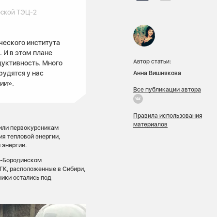
рской ТЭЦ-2
ческого института
 И в этом плане
Автор статьи:
дуктивность. Много
удятся у нас
Анна Вишнякова
ии».
Все публикации автора
Правила использования
материалов
нили первокурсникам
я тепловой энергии,
 энергии.
а-Бородинском
ГК, расположенные в Сибири,
ники остались под