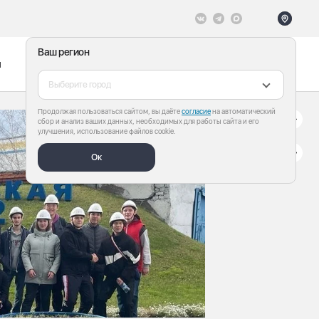
Ваш регион
ы
Меню
Все теги
Выберите город
Продолжая пользоваться сайтом, вы даёте
согласие
на автоматический
сбор и анализ ваших данных, необходимых для работы сайта и его
улучшения, использование файлов cookie.
Ок