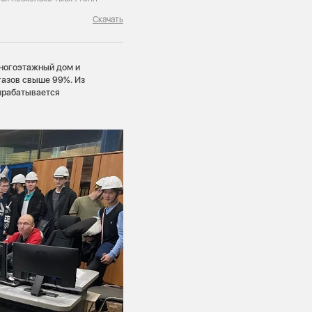
Скачать
многоэтажный дом и
газов свыше 99%. Из
вырабатывается