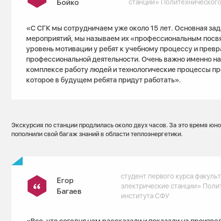
Бойко
станции» Политехнического
«С СГК мы сотрудничаем уже около 15 лет. Основная зад
мероприятий, мы называем их «профессиональным посв
уровень мотивации у ребят к учебному процессу и превра
профессиональной деятельности. Очень важно именно на 
комплексе работу людей и технологические процессы пр
которое в будущем ребята придут работать».
Экскурсия по станции продлилась около двух часов. За это время юн
пополнили свой багаж знаний в области теплоэнергетики.
студент первого курса факуль
Егор
электрические станции» Поли
Багаев
института СФУ
«Все, что сегодня нам рассказали и показали на произво