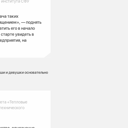
 института СФУ
ача таких
ящением», — поднять
тить его в начало
старте увидеть в
едприятия, на
оши и девушки основательно
тета «Тепловые
технического
дстве, однозначно