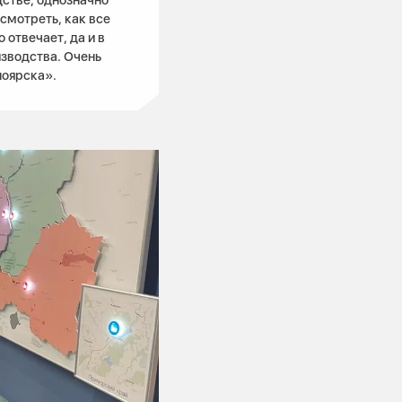
смотреть, как все
о отвечает, да и в
зводства. Очень
ноярска».