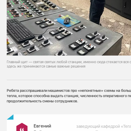
Главный щит — святая святых любой станции, именно сюда стекается вся
здесь же принимаются самые важные решения
Ребята расспрашивали машинистов про «непонятные» схемы на больш
тепла, которое способна выдать станция, численность оперативного п
продолжительность смены сотрудников.
Евгений
заведующий кафедрой «Теп