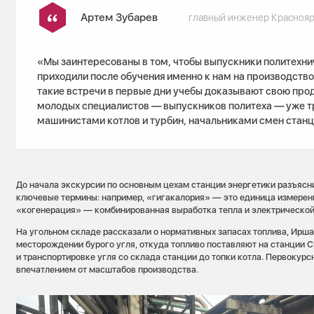
Артем Зубарев
главный инженер Красноя
«Мы заинтересованы в том, чтобы выпускники политехни
приходили после обучения именно к нам на производство.
такие встречи в первые дни учебы доказывают свою про
молодых специалистов — выпускников политеха — уже тр
машинистами котлов и турбин, начальниками смен станц
До начала экскурсии по основным цехам станции энергетики разъяс
ключевые термины: например, «гигакалория» — это единица измерени
«когенерация» — комбинированная выработка тепла и электрической
На угольном складе рассказали о нормативных запасах топлива, Ирш
месторождении бурого угля, откуда топливо поставляют на станции С
и транспортировке угля со склада станции до топки котла. Первокурс
впечатлением от масштабов производства.