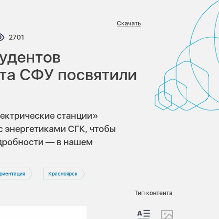
Скачать
тариев:
Просмотров:
2701
тудентов
та СФУ посвятили
лектрические станции»
с энергетиками СГК, чтобы
одробности — в нашем
риентация
Красноярск
Тип контента