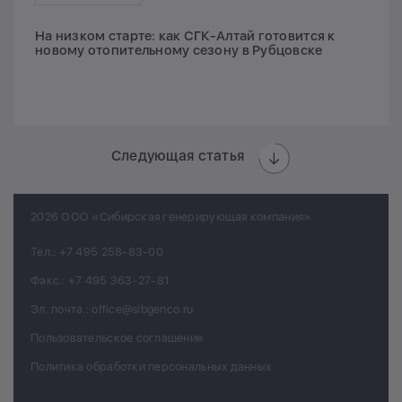
На низком старте: как СГК-Алтай готовится к
новому отопительному сезону в Рубцовске
Следующая статья
2026 ООО «Сибирская генерирующая компания»
Тел.:
+7 495 258-83-00
Факс.:
+7 495 363-27-81
Эл. почта.:
office@sibgenco.ru
Пользовательское соглашение
Политика обработки персональных данных