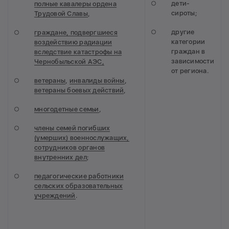
дети-
полные кавалеры ордена
сироты;
Трудовой Славы
,
другие
граждане, подвергшиеся
категории
воздействию радиации
граждан в
вследствие катастрофы на
зависимости
Чернобыльской АЭС,
от региона.
ветераны
,
инвалиды войны
,
ветераны боевых действий
,
многодетные семьи
,
члены семей погибших
(умерших) военнослужащих,
сотрудников органов
внутренних дел
;
педагогические работники
сельских образовательных
учреждений
.