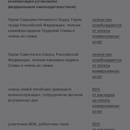
компенсации установлен
федеральным законодательством)
Герои Социалистического Труда, Герои
полностью
труда Российской Федерации, полные
освобождаются
кавалеры ордена Трудовой Славы и
от оплаты
члены их семьи
коммунальных
услуг
Герои Советского Союза, Российской
полностью
Федерации, полные кавалеры ордена
освобождаются
Славы и члены их семьи
от оплаты
коммунальных
услуг
члены семей погибших (умерших)
60%
военнослужащих, сотрудников органов
от расходов
внутренних дел
на оплату
коммунальных
услуг
участники ВОВ, работники тыла
50%
от расходов