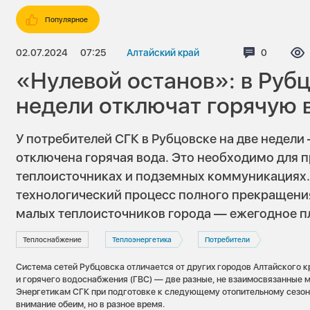
Популярное
02.07.2024
07:25
Алтайский край
Коммента
0
«Нулевой останов»: в Рубц
недели отключат горячую 
У потребителей СГК в Рубцовске на две недели 
отключена горячая вода. Это необходимо для 
теплоисточниках и подземных коммуникациях.
технологический процесс полного прекращени
малых теплоисточников города — ежегодное п
Теплоснабжение
Теплоэнергетика
Потребители
Система сетей Рубцовска отличается от других городов Алтайского к
и горячего водоснабжения (ГВС) — две разные, не взаимосвязанные 
Энергетикам СГК при подготовке к следующему отопительному сезон
внимание обеим, но в разное время.