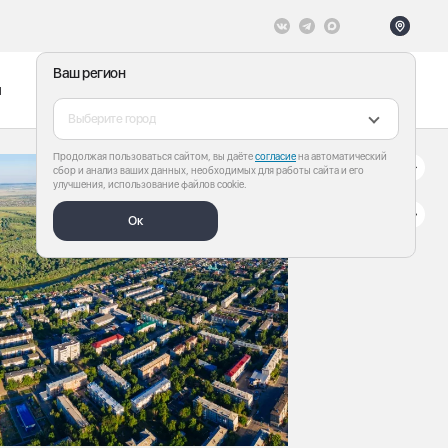
Ваш регион
ы
Меню
Все теги
Выберите город
Продолжая пользоваться сайтом, вы даёте
согласие
на автоматический
сбор и анализ ваших данных, необходимых для работы сайта и его
улучшения, использование файлов cookie.
Ок