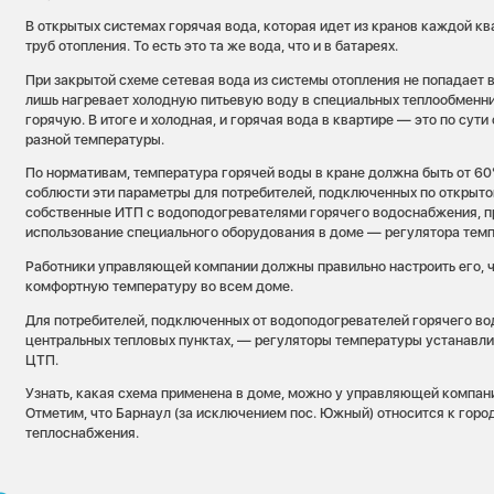
В открытых системах горячая вода, которая идет из кранов каждой к
труб отопления. То есть это та же вода, что и в батареях.
При закрытой схеме сетевая вода из системы отопления не попадает 
лишь нагревает холодную питьевую воду в специальных теплообменни
горячую. В итоге и холодная, и горячая вода в квартире — это по сути 
разной температуры.
По нормативам, температура горячей воды в кране должна быть от 60
соблюсти эти параметры для потребителей, подключенных по открыт
собственные ИТП с водоподогревателями горячего водоснабжения, 
использование специального оборудования в доме — регулятора тем
Работники управляющей компании должны правильно настроить его, 
комфортную температуру во всем доме.
Для потребителей, подключенных от водоподогревателей горячего в
центральных тепловых пунктах, — регуляторы температуры устанавл
ЦТП.
Узнать, какая схема применена в доме, можно у управляющей компа
Отметим, что Барнаул (за исключением пос. Южный) относится к горо
теплоснабжения.