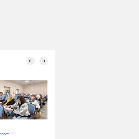
30.04.2026
бласть
СГК