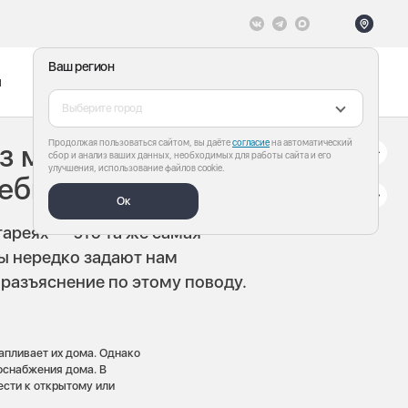
Ваш регион
ы
Меню
Все теги
Выберите город
Продолжая пользоваться сайтом, вы даёте
согласие
на автоматический
из моего крана?
сбор и анализ ваших данных, необходимых для работы сайта и его
улучшения, использование файлов cookie.
ребителей
Ок
тареях — это та же самая
сы нередко задают нам
 разъяснение по этому поводу.
тапливает их дома. Однако
лоснабжения дома. В
ести к открытому или