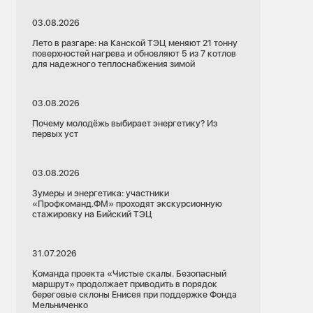
СГК объясняет
03.08.2026
Надо ли передавать показания приборов
Лето в разгаре: на Канской ТЭЦ меняют 21 тонну
учета, если в квартире никто не живёт?
поверхностей нагрева и обновляют 5 из 7 котлов
сли срок
для надежного теплоснабжения зимой
03.08.2026
Почему молодёжь выбирает энергетику? Из
первых уст
03.08.2026
Зумеры и энергетика: участники
«Профкоманд.ФМ» проходят экскурсионную
стажировку на Бийский ТЭЦ
31.07.2026
Команда проекта «Чистые скалы. Безопасный
маршрут» продолжает приводить в порядок
береговые склоны Енисея при поддержке Фонда
Мельниченко