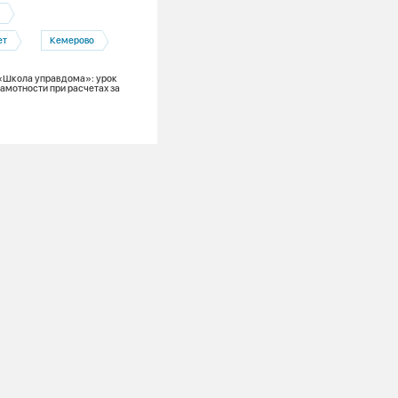
и
Потребители
СГК объясняет
ет
Кемерово
Нас спрашивают: Почему каждый год
необходимо проводить гидравлическ
испытания?
«Школа управдома»: урок
амотности при расчетах за