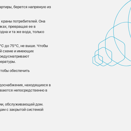
вартиры, берется напрямую из
в краны потребителей. Она
ках, превращая ее в
одна и та же вода, только
°C до 75°C, не выше. Чтобы
ой схеме и имеющих
предусматривают
пературы.
чтобы обеспечить
одоснабжения, находящихся в
иваются непосредственно в
нии, обслуживающей дом.
дам с закрытой системой