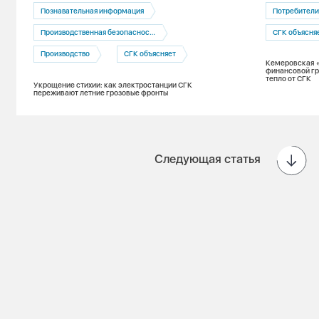
Познавательная информация
Потребител
Производственная безопасность
СГК объясня
Производство
СГК объясняет
Кемеровская 
финансовой гр
тепло от СГК
Укрощение стихии: как электростанции СГК
переживают летние грозовые фронты
Следующая статья