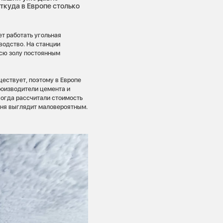
ткуда в Европе столько
ет работать угольная
водство. На станции
всю золу постоянным
ществует, поэтому в Европе
роизводители цемента и
когда рассчитали стоимость
 дня выглядит маловероятным.