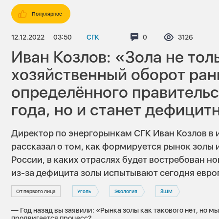
Популярное
12.12.2022
03:50
СГК
Комментариев:
0
Просмотров
3126
Иван Козлов: «Зола не тол
хозяйственный оборот ра
определённого правитель
года, но и станет дефици
Директор по энергорынкам СГК Иван Козлов в и
рассказал о том, как формируется рынок золы
России, в каких отраслях будет востребован н
из-за дефицита золы испытывают сегодня евро
От первого лица
Уголь
Экология
ЗШМ
— Год назад вы заявили: «Рынка золы как такового нет, но м
продвигается процесс?