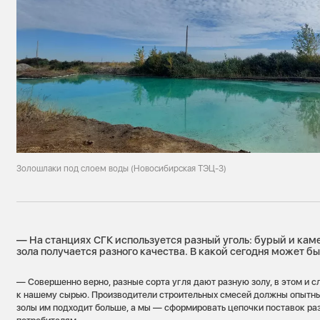
Золошлаки под слоем воды (Новосибирская ТЭЦ-3)
— На станциях СГК используется разный уголь: бурый и кам
зола получается разного качества. В какой сегодня может б
— Совершенно верно, разные сорта угля дают разную золу, в этом и 
к нашему сырью. Производители строительных смесей должны опытны
золы им подходит больше, а мы — сформировать цепочки поставок р