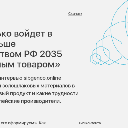
Скачать
:
ько войдет в
ньше
ством РФ 2035
тным товаром»
нтервью sibgenco.online
 и золошлаковых материалов в
овый продукт и какие трудности
пейские производители.
ы его сформируем». Как
Тип контента