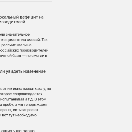
локальный дефицит на
оизводителей…
ели значительное
нке цементных смесей. Так
ы рассчитывали на
 российских производителей
тивной базы — не смогли в
ели увидеть изменение
яет им использовать золу, но
которое сопровождается
спытаниями и т.д. В этом
а пробу, и мы теперь ждем
ороны, есть запрос от
и вот тут необходимо
 наших уже давно