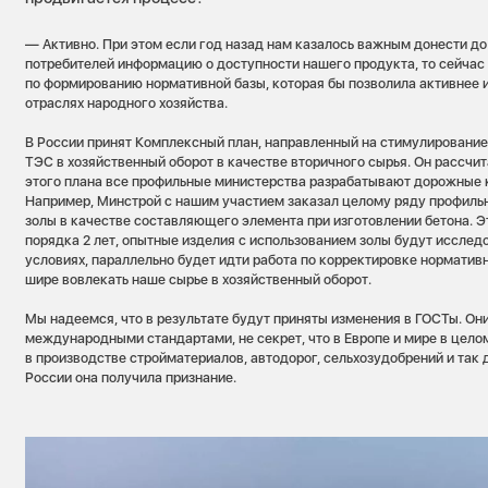
— Активно. При этом если год назад нам казалось важным донести д
потребителей информацию о доступности нашего продукта, то сейчас
по формированию нормативной базы, которая бы позволила активнее и
отраслях народного хозяйства.
В России принят Комплексный план, направленный на стимулировани
ТЭС в хозяйственный оборот в качестве вторичного сырья. Он рассчит
этого плана все профильные министерства разрабатывают дорожные 
Например, Минстрой с нашим участием заказал целому ряду профильн
золы в качестве составляющего элемента при изготовлении бетона. 
порядка 2 лет, опытные изделия с использованием золы будут исслед
условиях, параллельно будет идти работа по корректировке нормативн
шире вовлекать наше сырье в хозяйственный оборот.
Мы надеемся, что в результате будут приняты изменения в ГОСТы. Они
международными стандартами, не секрет, что в Европе и мире в цело
в производстве стройматериалов, автодорог, сельхозудобрений и так д
России она получила признание.