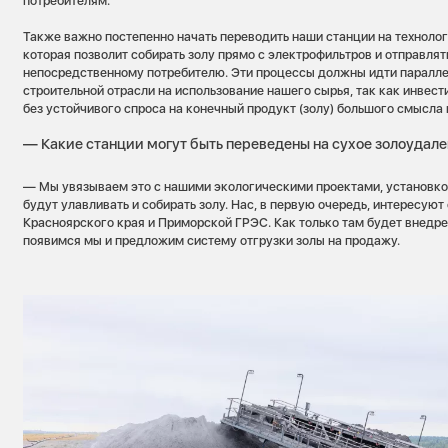
потребителям.
Также важно постепенно начать переводить наши станции на технолог
которая позволит собирать золу прямо с электрофильтров и отправлять
непосредственному потребителю. Эти процессы должны идти паралле
строительной отрасли на использование нашего сырья, так как инвест
без устойчивого спроса на конечный продукт (золу) большого смысла 
— Какие станции могут быть переведены на сухое золоудал
— Мы увязываем это с нашими экологическими проектами, установко
будут улавливать и собирать золу. Нас, в первую очередь, интересуют
Красноярского края и Приморской ГРЭС. Как только там будет внедре
появимся мы и предложим систему отгрузки золы на продажу.