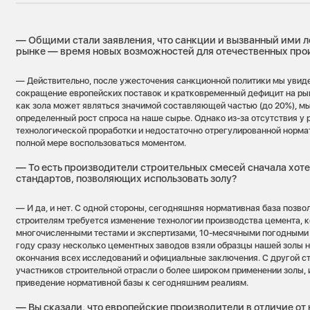
— Общими стали заявления, что санкции и вызванный ими 
рынке — время новых возможностей для отечественных пр
— Действительно, после ужесточения санкционной политики мы увид
сокращение европейских поставок и кратковременный дефицит на ры
как зола может являться значимой составляющей частью (до 20%), м
определенный рост спроса на наше сырье. Однако из-за отсутствия у
технологической проработки и недостаточно отрегулированной норма
полной мере воспользоваться моментом.
— То есть производители строительных смесей сначала хот
стандартов, позволяющих использовать золу?
— И да, и нет. С одной стороны, сегодняшняя нормативная база позвол
строителям требуется изменение технологии производства цемента, 
многочисленными тестами и экспертизами, 10-месячными погодными и
году сразу несколько цементных заводов взяли образцы нашей золы н
окончания всех исследований и официальные заключения. С другой ст
участников строительной отрасли о более широком применении золы, 
приведение нормативной базы к сегодняшним реалиям.
— Вы сказали, что европейские производители в отличие от