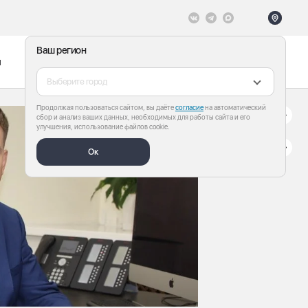
Ваш регион
ы
Меню
Все теги
Выберите город
Продолжая пользоваться сайтом, вы даёте
согласие
на автоматический
сбор и анализ ваших данных, необходимых для работы сайта и его
улучшения, использование файлов cookie.
Ок