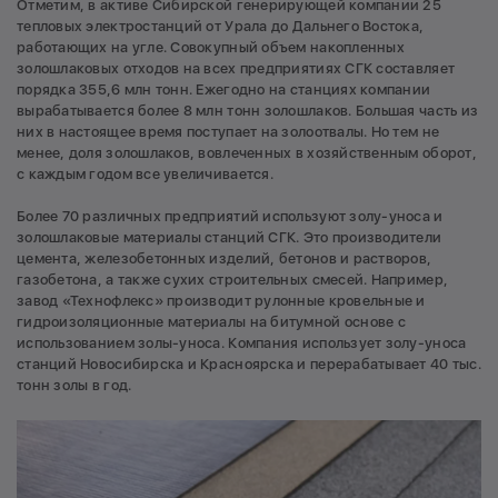
Отметим, в активе Сибирской генерирующей компании 25
тепловых электростанций от Урала до Дальнего Востока,
работающих на угле. Совокупный объем накопленных
золошлаковых отходов на всех предприятиях СГК составляет
порядка 355,6 млн тонн. Ежегодно на станциях компании
вырабатывается более 8 млн тонн золошлаков. Большая часть из
них в настоящее время поступает на золоотвалы. Но тем не
менее, доля золошлаков, вовлеченных в хозяйственным оборот,
с каждым годом все увеличивается.
Более 70 различных предприятий используют золу-уноса и
золошлаковые материалы станций СГК. Это производители
цемента, железобетонных изделий, бетонов и растворов,
газобетона, а также сухих строительных смесей. Например,
завод «Технофлекс» производит рулонные кровельные и
гидроизоляционные материалы на битумной основе с
использованием золы-уноса. Компания использует золу-уноса
станций Новосибирска и Красноярска и перерабатывает 40 тыс.
тонн золы в год.