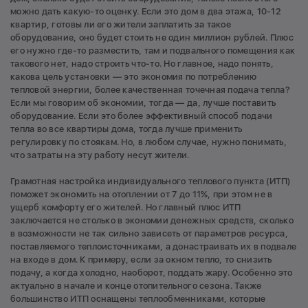
можно дать какую-то оценку. Если это дом в два этажа, 10-12
квартир, готовы ли его жители заплатить за такое
оборудование, оно будет стоить не один миллион рублей. Плюс
его нужно где-то разместить, там и подвального помещения как
такового нет, надо строить что-то. Но главное, надо понять,
какова цель установки — это экономия по потреблению
тепловой энергии, более качественная точечная подача тепла?
Если мы говорим об экономии, тогда — да, лучше поставить
оборудование. Если это более эффективный способ подачи
тепла во все квартиры дома, тогда лучше применить
регулировку по стоякам. Но, в любом случае, нужно понимать,
что затраты на эту работу несут жители.
Грамотная настройка индивидуального теплового пункта (ИТП)
поможет экономить на отоплении от 7 до 11%, при этом не в
ущерб комфорту его жителей. Но главный плюс ИТП
заключается не столько в экономии денежных средств, сколько
в возможности не так сильно зависеть от параметров ресурса,
поставляемого теплоисточниками, а донастраивать их в подвале
на входе в дом. К примеру, если за окном тепло, то снизить
подачу, а когда холодно, наоборот, поддать жару. Особенно это
актуально в начале и конце отопительного сезона. Также
большинство ИТП оснащены теплообменниками, которые