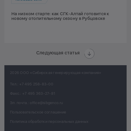
На низком старте: как СГК-Алтай готовится к
новому отопительному сезону в Рубцовске
Следующая статья
2026 ООО «Сибирская генерирующая компания»
Тел.:
+7 495 258-83-00
Факс.:
+7 495 363-27-81
Эл. почта.:
office@sibgenco.ru
Пользовательское соглашение
Политика обработки персональных данных