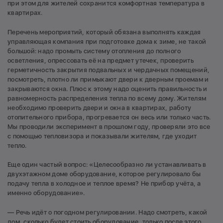
при этом для жителей сохранится комфортная температура в
квартирах.
Перечень мероприятий, который обязана выполнять каждая
управляющая компания при подготовке дома к зиме, не такой
большой: надо промыть систему отопления до полного
осветления, опрессовать её на предмет утечек, проверить
герметичность закрытия подвальных и чердачных помещений,
посмотреть, плотно ли примыкают двери к дверным проемам и
закрываются окна. Плюс к этому надо оценить правильность и
равномерность распределения тепла по всему дому. Жителям
необходимо проверить двери и окна в квартирах, работу
отопительного прибора, прогревается он весь или только часть.
Мы проводили эксперимент в прошлом году, проверяли это все
с помощью тепловизора и показывали жителям, где уходит
тепло.
Еще один частый вопрос: «Целесообразно ли устанавливать в
двухэтажном доме оборудование, которое регулировало бы
подачу тепла в холодное и теплое время? Не прибор учёта, а
именно оборудование».
— Речь идёт о погодном регулировании. Надо смотреть, какой
дом, сколько будет стоить оборудование, только после этого