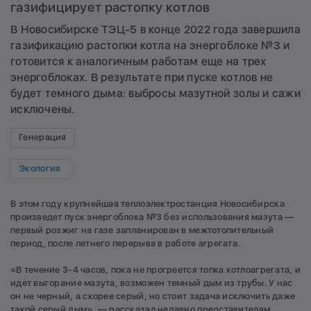
газифицирует растопку котлов
В Новосибирске ТЭЦ-5 в конце 2022 года завершила
газификацию растопки котла на энергоблоке №3 и
готовится к аналогичным работам еще на трех
энергоблоках. В результате при пуске котлов не
будет темного дыма: выбросы мазутной золы и сажи
исключены.
Генерация
Экология
В этом году крупнейшая теплоэлектростанция Новосибирска
произведет пуск энергоблока №3 без использования мазута —
первый розжиг на газе запланирован в межтотопительный
период, после летнего перерыва в работе агрегата.
«В течение 3-4 часов, пока не прогреется топка котлоагрегата, и
идет выгорание мазута, возможен темный дым из трубы. У нас
он не черный, а скорее серый, но стоит задача исключить даже
такой серый дым», —
рассказал недавно
представителям