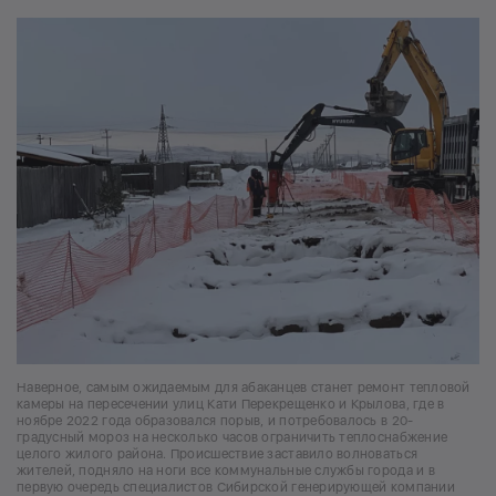
Наверное, самым ожидаемым для абаканцев станет ремонт тепловой
камеры на пересечении улиц Кати Перекрещенко и Крылова, где в
ноябре 2022 года образовался порыв, и потребовалось в 20-
градусный мороз на несколько часов ограничить теплоснабжение
целого жилого района. Происшествие заставило волноваться
жителей, подняло на ноги все коммунальные службы города и в
первую очередь специалистов Сибирской генерирующей компании