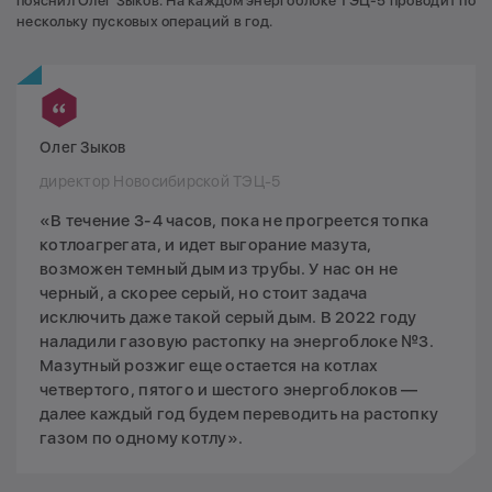
пояснил Олег Зыков. На каждом энергоблоке ТЭЦ-5 проводит по
нескольку пусковых операций в год.
Олег Зыков
директор Новосибирской ТЭЦ-5
«В течение 3-4 часов, пока не прогреется топка
котлоагрегата, и идет выгорание мазута,
возможен темный дым из трубы. У нас он не
черный, а скорее серый, но стоит задача
исключить даже такой серый дым. В 2022 году
наладили газовую растопку на энергоблоке №3.
Мазутный розжиг еще остается на котлах
четвертого, пятого и шестого энергоблоков —
далее каждый год будем переводить на растопку
газом по одному котлу».