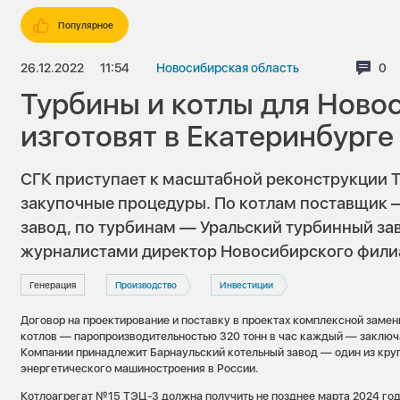
Популярное
26.12.2022
11:54
Новосибирская область
Ком
0
Турбины и котлы для Ново
изготовят в Екатеринбурге
СГК приступает к масштабной реконструкции 
закупочные процедуры. По котлам поставщик 
завод, по турбинам — Уральский турбинный зав
журналистами директор Новосибирского фили
Генерация
Производство
Инвестиции
Договор на проектирование и поставку в проектах комплексной замен
котлов — паропроизводительностью 320 тонн в час каждый — заклю
Компании принадлежит Барнаульский котельный завод — один из кру
энергетического машиностроения в России.
Котлоагрегат №15 ТЭЦ-3 должна получить не позднее марта 2024 года