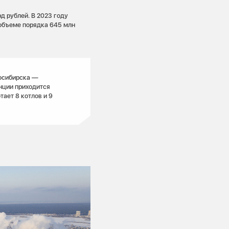
д рублей. В 2023 году
 объеме порядка 645 млн
осибирска —
анции приходится
ает 8 котлов и 9