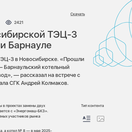
Скачать
ментариев:
Просмотров:
2421
сибирской ТЭЦ-3
 и Барнауле
ТЭЦ-3 в Новосибирске. «Прошли
— Барнаульский котельный
од», — рассказал на встрече с
ала СГК Андрей Колмаков.
ы в проектах замены двух
Тип контента
чается с «Энергомаш-БКЗ».
пных участников рынка
, а котел № 8 — в мае 2025-