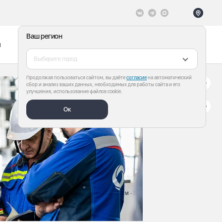
Ваш регион
ы
Меню
Все теги
Выберите город
Продолжая пользоваться сайтом, вы даёте
согласие
на автоматический
сбор и анализ ваших данных, необходимых для работы сайта и его
улучшения, использование файлов cookie.
Ок