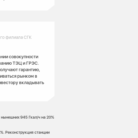
го филиала СГК
ании совокупности
ванию ТЭЦ и ГРЭС.
получают гарантию,
иваться рынком в
инвестору вкладывать
 нынешних 945 Гкал/ч на 20%
8%. Реконструкция станции