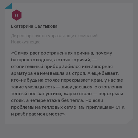
Екатерина Салтыкова
Директор группы управляющих компаний
Новокузнецка
«Самая распространенная причина, почему
батарея холодная, а стояк горячий, —
отопительный прибор забился или запорная
арматура на нем вышла из строя. А еще бывает,
кто-нибудь на стояке перекрывает кран, у нас же
такие умельцы есть — диву даешься: с отопления
теплый пол запустили, жарко стало — перекрыли
стояк, а четыре этажа без тепла. Но если
проблемы на тепловых сетях, мы приглашаем СГК
и разбираемся вместе».