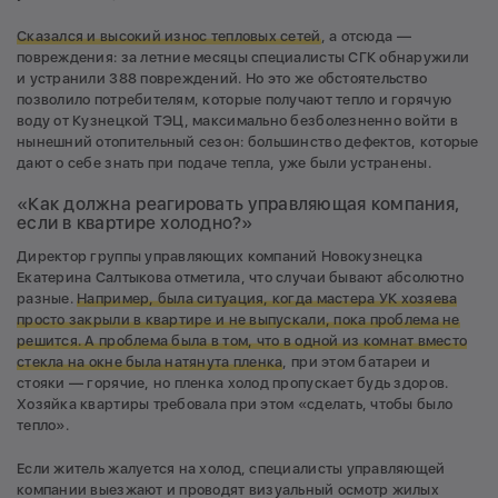
Сказался и высокий износ тепловых сетей
, а отсюда —
повреждения: за летние месяцы специалисты СГК обнаружили
и устранили 388 повреждений. Но это же обстоятельство
позволило потребителям, которые получают тепло и горячую
воду от Кузнецкой ТЭЦ, максимально безболезненно войти в
нынешний отопительный сезон: большинство дефектов, которые
дают о себе знать при подаче тепла, уже были устранены.
«Как должна реагировать управляющая компания,
если в квартире холодно?»
Директор группы управляющих компаний Новокузнецка
Екатерина Салтыкова отметила, что случаи бывают абсолютно
разные.
Например,
была ситуация
, когда мастера УК хо
зяева
просто закрыли в квартире и не выпускали, пока проблема не
решится
. А проблема была в том, что в одной из комнат вместо
стекла на окне была натянута пленка
, при этом батареи и
стояки — горячие, но пленка холод пропускает будь здоров.
Хозяйка квартиры требовала при этом «сделать, чтобы было
тепло».
Если житель жалуется на холод, специалисты управляющей
компании выезжают и проводят визуальный осмотр жилых