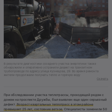
В результате диагностики соседнего участка энергетики также
обнаружили и оперативно устранили дефект на транзитном
трубопроводе по адресу улица Кузнецова, 29. Во время ремонта
жители продолжали получать тепло и горячую воду
Скачать
При обследовании участка теплотрассы, проходящей рядом с
домом на проспекте Дружбы, был выявлен еще один серьезный
дефект.
Возраст квартальных теплотрасс в этом районе
превышает 25 лет, состояние ветхое.
Специалисты заменили 50