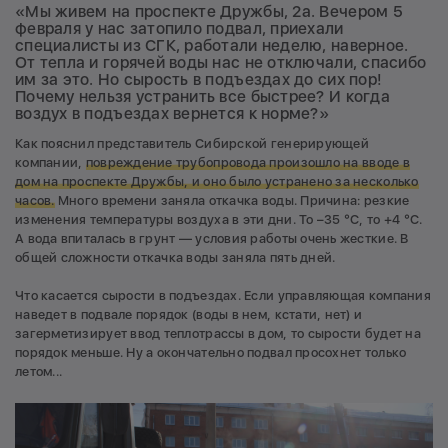
«Мы живем на проспекте Дружбы, 2а. Вечером 5
февраля у нас затопило подвал, приехали
специалисты из СГК, работали неделю, наверное.
От тепла и горячей воды нас не отключали, спасибо
им за это. Но сырость в подъездах до сих пор!
Почему нельзя устранить все быстрее? И когда
воздух в подъездах вернется к норме?»
Как пояснил представитель Сибирской генерирующей
компании,
повреждение трубопровода произошло на вводе в
дом на проспекте Дружбы, и оно было устранено за несколько
часов.
Много времени заняла откачка воды. Причина: резкие
изменения температуры воздуха в эти дни. То –35 °С, то +4 °С.
А вода впиталась в грунт — условия работы очень жесткие. В
общей сложности откачка воды заняла пять дней.
Что касается сырости в подъездах. Если управляющая компания
наведет в подвале порядок (воды в нем, кстати, нет) и
загерметизирует ввод теплотрассы в дом, то сырости будет на
порядок меньше. Ну а окончательно подвал просохнет только
летом...