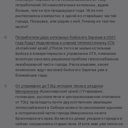
потребителей 20 неэкологичных котельных, вдвое
больше, чем за три предыдущих года. 18 из них
расположены компактно: в одной из старейших частей
города, Покровке, или рядом с ней. Почему их там так
много?
Потребители двух котельных бийского Заречья в 2021
году будут подключены к новому теплоисточнику СГК
(Алтайский край) //
После того как малые котельные
Бийска в январе перешли в управление СГК, компания
вплотную занялась решением проблем теплоснабжения
левобережной части города. Рассказываем, какие
изменения ждут жителей бийского Заречья уже в
ближайшие годы.
От утермарки до ТЭЦ: история тепла в уездном
Минусинске
(Красноярский край) //
Утермарки,
голландки, русские печи и централизованное отопление
от ТЭЦ: проследить почти двухсотлетнюю эволюцию
теплоснабжения в Сибири можно по нескольким зданиям
в исторической части города Минусинска на юге
Красноярского края. Во многих домах уездного городка и
сейчас сохранились старые печи. И хотя ими уже почти не