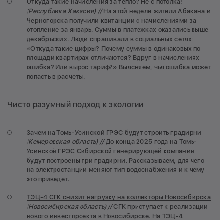
Откуда такие начисления за тепло? Не с потолка!
(Республика Хакасия)
//
На этой неделе жители Абакана и
Черногорска получили квитанции с начислениями за
отопление за январь. Суммы в платежках оказались выше
декабрьских. Люди спрашивали в социальных сетях:
«Откуда такие цифры? Почему суммы в одинаковых по
площади квартирах отличаются? Вдруг в начислениях
ошибка? Или вырос тариф?» Выясняем, чья ошибка может
попасть в расчеты.
Чисто разумный подход к экологии
Зачем на Томь-Усинской ГРЭС будут строить градирни
(Кемеровская область) //
До конца 2025 года на Томь-
Усинской ГРЭС Сибирской генерирующей компании
будут построены три градирни. Рассказываем, для чего
на электростанции меняют тип водоснабжения и к чему
это приведет.
ТЭЦ-4 СГК снизит нагрузку на коллекторы Новосибирска
(Новосибирская область) //
СГК приступает к реализации
нового инвестпроекта в Новосибирске. На ТЭЦ-4