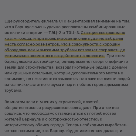
Еще руководитель филиала СГК акцентировал внимание на том,
что в Барнауле очень удачно расположены комбинированные
источники энергии — ТЭЦ-2 и ТЭЦ-3.
Станции построены по
краям города, и при проектировании очень удачно выбраны
места согласно розе ветров, что в совокупности с хорошим
оборудованием и высокими трубами позволяет сокращать до
минимально возможного воздействие на экологию.
При этом
барнаульские застройщики, одновременно говоря о дефиците
земли для строительства, возводят котельные рядом с домами
или
крышные котельные
, которые дополнительного места не
занимают, но негативно сказываются на качестве жизни людей
из-за низкочастотного шума и портят облик города дымящими
трубами.
Во многом цели и мнения у строителей, властей,
общественников и ресурсовиков совпадают. При этом все
сошлись, что необходимо отталкиваться от потребностей
жителей Барнаула и с осторожностью отнестись к
историческому облику города. Теперь необходимо выработать
четкое понимание, как Барнаул будет изменяться дальше, и