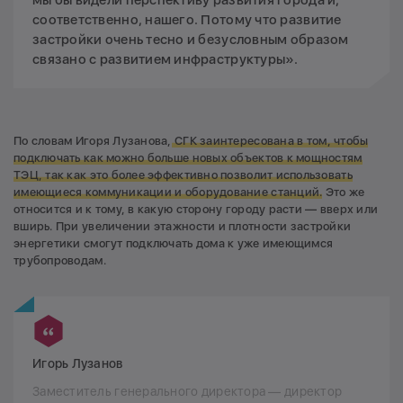
мы бы видели перспективу развития города и,
соответственно, нашего. Потому что развитие
застройки очень тесно и безусловным образом
связано с развитием инфраструктуры».
По словам Игоря Лузанова,
СГК заинтересована в том, чтобы
подключать как можно больше новых объектов к мощностям
ТЭЦ, так как это более эффективно позволит использовать
имеющиеся коммуникации и оборудование станций.
Это же
относится и к тому, в какую сторону городу расти — вверх или
вширь. При увеличении этажности и плотности застройки
энергетики смогут подключать дома к уже имеющимся
трубопроводам.
Игорь Лузанов
Заместитель генерального директора — директор