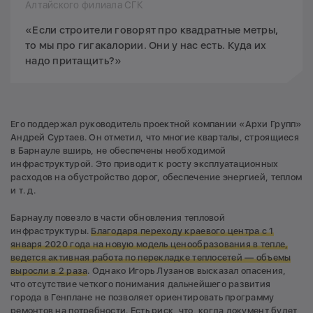
Алтайского филиала СГК
«Если строители говорят про квадратные метры,
то мы про гигакалории. Они у нас есть. Куда их
надо притащить?»
Его поддержал руководитель проектной компании «Архи Групп»
Андрей Суртаев. Он отметил, что многие кварталы, строящиеся
в Барнауле вширь, не обеспечены необходимой
инфраструктурой. Это приводит к росту эксплуатационных
расходов на обустройство дорог, обеспечение энергией, теплом
и т. д.
Барнаулу повезло в части обновления тепловой
инфраструктуры.
Благодаря переходу краевого центра с 1
января 2020 года на новую модель ценообразования в тепле,
ведется активная работа по перекладке теплосетей — объемы
выросли в 2 раза
. Однако Игорь Лузанов высказал опасения,
что отсутствие четкого понимания дальнейшего развития
города в Генплане не позволяет ориентировать программу
ремонтов на потребности. Есть риск, что, когда документ будет