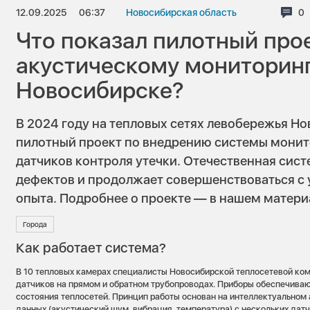
12.09.2025
06:37
Новосибирская область
Ко
0
Что показал пилотный про
акустическому мониторинг
Новосибирске?
В 2024 году на тепловых сетях левобережья Н
пилотный проект по внедрению системы монит
датчиков контроля утечки. Отечественная сист
дефектов и продолжает совершенствоваться с
опыта. Подробнее о проекте — в нашем матери
Города
Как работает система?
В 10 тепловых камерах специалисты Новосибирской теплосетевой ком
датчиков на прямом и обратном трубопроводах. Приборы обеспечива
состояния теплосетей. Принцип работы основан на интеллектуальном 
данных (акустический шум, вибрация, температура) с нескольких датч