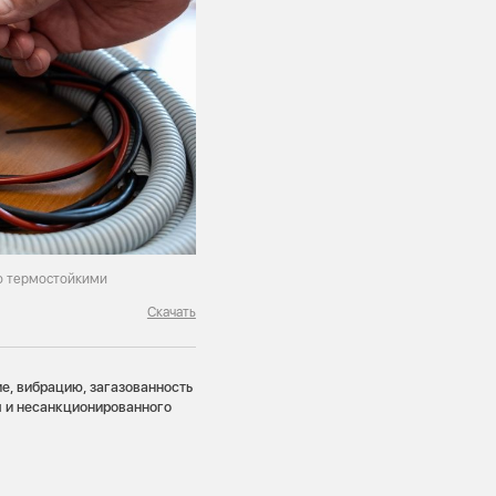
но термостойкими
Скачать
е, вибрацию, загазованность
я и несанкционированного