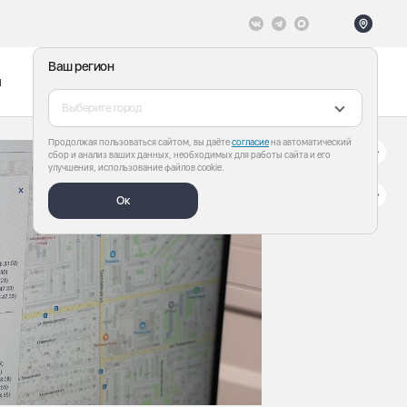
Ваш регион
ы
Меню
Все теги
Выберите город
Продолжая пользоваться сайтом, вы даёте
согласие
на автоматический
сбор и анализ ваших данных, необходимых для работы сайта и его
улучшения, использование файлов cookie.
Ок