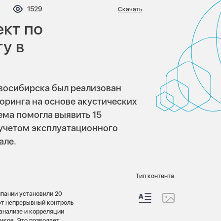
мментариев:
Просмотров:
1529
Скачать
ект по
у в
овосибирска был реализован
оринга на основе акустических
ема помогла выявить 15
 учетом эксплуатационного
але.
Тип контента
пании установили 20
ют непрерывный контроль
анализе и корреляции
иков. Это позволяет: