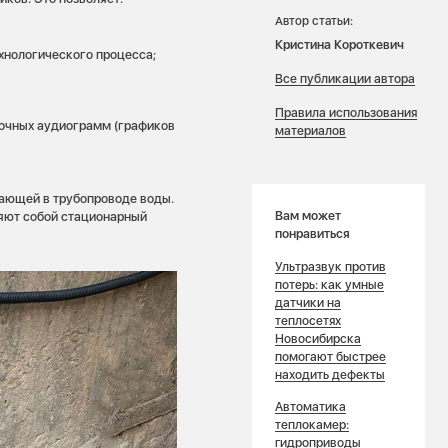
Автор статьи:
Кристина Короткевич
хнологического процесса;
Все публикации автора
Правила использования
очных аудиограмм (графиков
материалов
кающей в трубопроводе воды.
Вам может
ляют собой стационарный
понравиться
Ультразвук против
потерь: как умные
датчики на
теплосетях
Новосибирска
помогают быстрее
находить дефекты
Автоматика
теплокамер:
гидроприводы