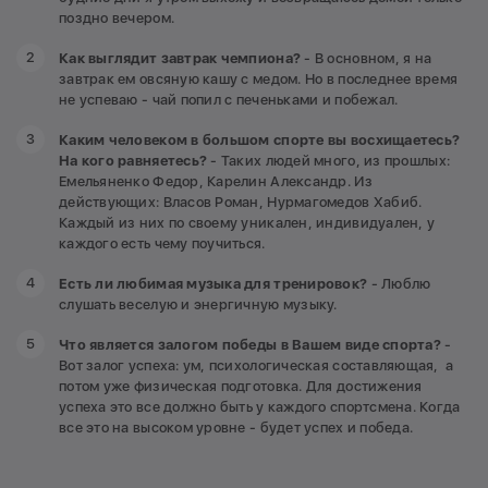
поздно вечером.
Как выглядит завтрак чемпиона?
- В основном, я на
завтрак ем овсяную кашу с медом. Но в последнее время
не успеваю - чай попил с печеньками и побежал.
Каким человеком в большом спорте вы восхищаетесь?
На кого равняетесь?
- Таких людей много, из прошлых:
Емельяненко Федор, Карелин Александр. Из
действующих: Власов Роман, Нурмагомедов Хабиб.
Каждый из них по своему уникален, индивидуален, у
каждого есть чему поучиться.
Есть ли любимая музыка для тренировок?
- Люблю
слушать веселую и энергичную музыку.
Что является залогом победы в Вашем виде спорта?
-
Вот залог успеха: ум, психологическая составляющая, а
потом уже физическая подготовка. Для достижения
успеха это все должно быть у каждого спортсмена. Когда
все это на высоком уровне - будет успех и победа.