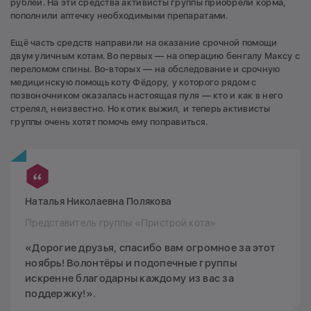
рублей. На эти средства активисты группы приобрели корма,
пополнили аптечку необходимыми препаратами.
Ещё часть средств направили на оказание срочной помощи
двум уличным котам. Во первых — на операцию бенгалу Максу с
переломом спины. Во-вторых — на обследование и срочную
медицинскую помощь коту Фёдору, у которого рядом с
позвоночником оказалась настоящая пуля — кто и как в него
стрелял, неизвестно. Но котик выжил, и теперь активисты
группы очень хотят помочь ему поправиться.
Наталья Николаевна Полякова
Представитель группы «Пристрой кота»
«Дорогие друзья, спасибо вам огромное за этот
ноябрь! Волонтёры и подопечные группы
искренне благодарны каждому из вас за
поддержку!».