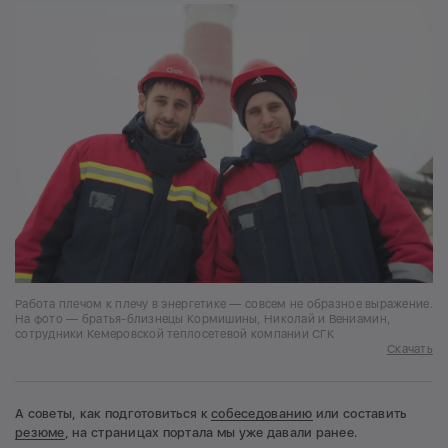
Работа плечом к плечу в энергетике — совсем не образное выражение.
На фото — братья-близнецы Кормишины, Николай и Вениамин,
сотрудники Кемеровской теплосетевой компании СГК
Скачать
А советы, как подготовиться к
собеседованию
или составить
резюме
, на страницах портала мы уже давали ранее.