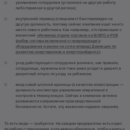
увольнение сотрудника (устроился на другую работу
либо переехал в другой регион);
внутренний перевод (специалист был переведен на
другую должность, поэтому сейчас компания ищет на его
место нового работника. Как например, это произошло с
вакансией
«Инженер отдела торговли на ВСВГО и РСВ
(выбор состава включенного генерирующего
оборудования и рынке на сутки вперед) Дирекции по
развитию энергорынков и энерготрейдингу
);
уход действующего сотрудника (конечно, как правило,
сотрудницы, мужчины все-таки реже уходят в декрет) в
декретный отпуск по уходу за ребенком;
ввод новой штатной единицы (в качестве иллюстрации —
должность инспектора управления оперативного
контроля в Новокузнецке. Сейчас в компании активно
развивается направление производственной
безопасности. Кстати, эту вакансию недавно закрыли).
То есть люди — требуются. На каждом предприятии есть отдел
по работе с персоналом, куда можно обратиться, чтобы узнать о