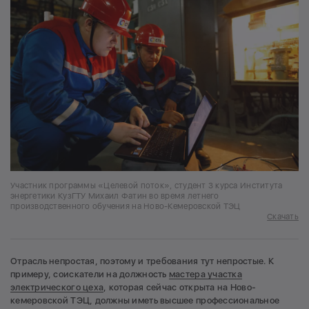
Участник программы «Целевой поток», студент 3 курса Института
энергетики КузГТУ Михаил Фатин во время летнего
производственного обучения на Ново-Кемеровской ТЭЦ
Скачать
Отрасль непростая, поэтому и требования тут непростые. К
примеру, соискатели на должность
мастера участка
электрического цеха
, которая сейчас открыта на Ново-
кемеровской ТЭЦ, должны иметь высшее профессиональное