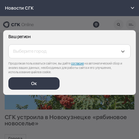
Новости СГК
Ваш регион
Выберите город
Продолжая пользоваться сайтом, вы даёте
согласие
на автоматический сбор и
анализ ваших данных, необходимых для работы сайта и его улучшения,
использование файлов cookie.
Ок
СГК устроила в Новокузнецке «рябиновое
новоселье»
Города