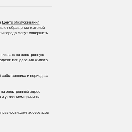
ке
Центр обслуживания
имают обращения жителей
ли города могут совершить
 выслать на электронную
родажи или дарения жилого
 собственника и период, за
в на электронный адрес
 и указанием причины
справности других сервисов