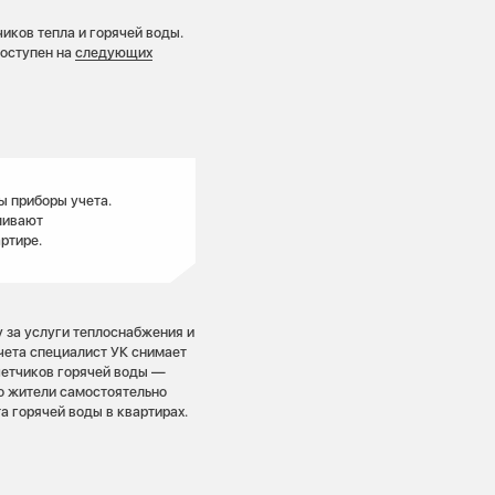
иков тепла и горячей воды.
доступен на
следующих
ы приборы учета.
ливают
ртире.
 за услуги теплоснабжения и
чета специалист УК снимает
четчиков горячей воды —
то жители самостоятельно
а горячей воды в квартирах.