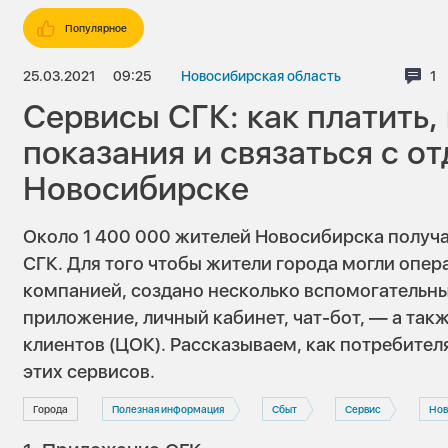
Популярное
25.03.2021
09:25
Новосибирская область
Ко
1
Сервисы СГК: как платить,
показания и связаться с о
Новосибирске
Около 1 400 000 жителей Новосибирска получа
СГК. Для того чтобы жители города могли опер
компанией, создано несколько вспомогательны
приложение, личный кабинет, чат-бот, — а та
клиентов (ЦОК). Рассказываем, как потребите
этих сервисов.
Города
Полезная информация
Сбыт
Сервис
Нов