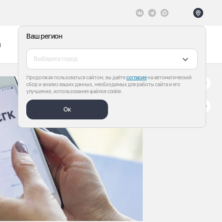
Ваш регион
ы
Меню
Все теги
Выберите город
Продолжая пользоваться сайтом, вы даёте
согласие
на автоматический
сбор и анализ ваших данных, необходимых для работы сайта и его
улучшения, использование файлов cookie.
Ок