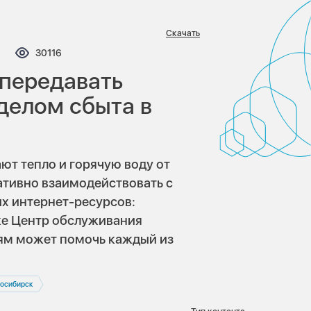
Скачать
мментариев:
Просмотров:
30116
 передавать
тделом сбыта в
ют тепло и горячую воду от
ативно взаимодействовать с
х интернет-ресурсов:
кже Центр обслуживания
лям может помочь каждый из
осибирск