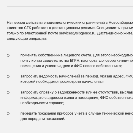
На период действия эпидемиологических ограничений в Новосибирс
клиентов
СГК работает в дистанционном режиме. Специалисты прин
только по электронной почте
services@sibgenco.ru
. Дистанционно жите
следующие операции:
поменять собственника лицевого счета. Для этого необходимо
почту копии свидетельства ЕГРН, паспорта, договора купли-п
помещения и указать адрес и ФИО нового собственника;
запросить ведомость начислений за период, указав адрес, ФИО
который необходимо просмотреть начисления;
запросить справку о задолженности или ее отсутствии, высла
информацию с адресом жилого помещения, ФИО собственника
необходимости справки;
передать показания приборов учета в случае технической неи
для передачи показаний.