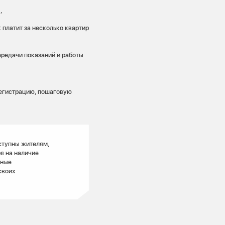
я,
 платит за несколько квартир
ередачи показаний и работы
регистрацию, пошаговую
ступны жителям,
я на наличие
ьные
своих