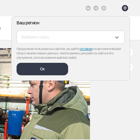
Ваш регион
ы
Меню
Все теги
Выберите город
Продолжая пользоваться сайтом, вы даёте
согласие
на автоматический
сбор и анализ ваших данных, необходимых для работы сайта и его
улучшения, использование файлов cookie.
Ок