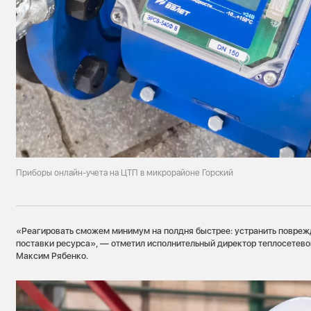
Приборы онлайн-учета на ЦТП в микрорайоне Горский
«Реагировать сможем минимум на полдня быстрее: устранить повреж
поставки ресурса», — отметил исполнительный директор теплосетев
Максим Рябенко.