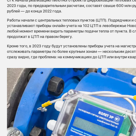
СГК начала реализацию пилотного проекта цифровизации тепловых се
2023 годы, по предварительным расчетам, составят свыше 600 млн руб
рублей — до конца 2022 года.
Работы начали с центральных тепловых пунктов (ЦТП). Подрядчики и
устанавливают приборы онлайн-учета на 102 ЦТП в левобережье Ново
любой момент времени видеть параметры подачи тепла от пункта. В 
продолжат в ЦТП на правом берегу.
Кроме того, в 2023 году будут установлены приборы учета на магистр
отслеживать параметры по более крупным зонам — нескольким десят
сразу видно, где проблема: на коммуникациях до ЦТП или внутри квар