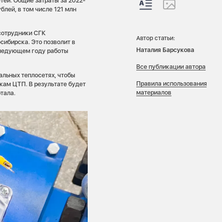
тей. Общие затраты за 2022-
лей, в том числе 121 млн
 сотрудники СГК
Автор статьи:
сибирска. Это позволит в
Наталия Барсукова
следующем году работы
Все публикации автора
альных теплосетях, чтобы
Правила использования
кам ЦТП. В результате будет
материалов
тала.