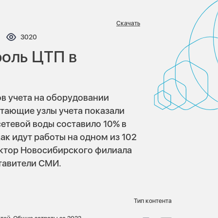
Скачать
ментариев:
Просмотров:
3020
роль ЦТП в
в учета на оборудовании
отающие узлы учета показали
сетевой воды составило 10% в
ак идут работы на одном из 102
ектор Новосибирского филиала
тавители СМИ.
Тип контента