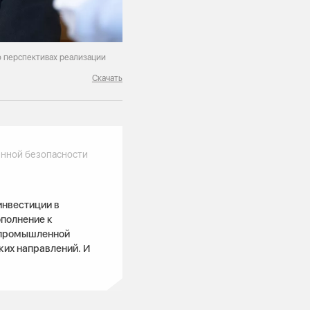
о перспективах реализации
Скачать
енной безопасности
инвестиции в
ополнение к
 промышленной
ких направлений. И