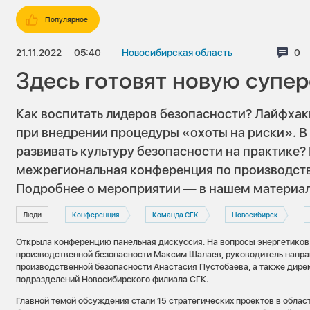
Популярное
21.11.2022
05:40
Новосибирская область
Ко
0
Здесь готовят новую супе
Как воспитать лидеров безопасности? Лайфха
при внедрении процедуры «охоты на риски». В 
развивать культуру безопасности на практике? 
межрегиональная конференция по производств
Подробнее о мероприятии — в нашем материал
Люди
Конференция
Команда СГК
Новосибирск
Открыла конференцию панельная дискуссия. На вопросы энергетиков
производственной безопасности Максим Шалаев, руководитель напра
производственной безопасности Анастасия Пустобаева, а также дире
подразделений Новосибирского филиала СГК.
Главной темой обсуждения стали 15 стратегических проектов в облас