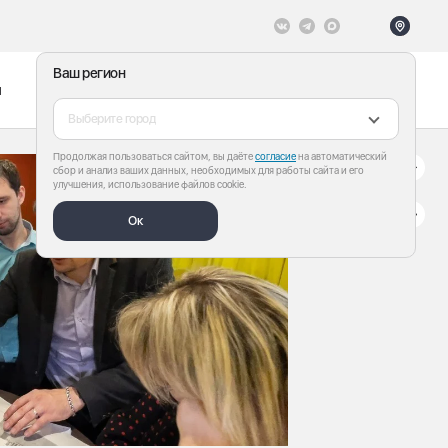
Ваш регион
ы
Меню
Все теги
Выберите город
Продолжая пользоваться сайтом, вы даёте
согласие
на автоматический
сбор и анализ ваших данных, необходимых для работы сайта и его
улучшения, использование файлов cookie.
Ок