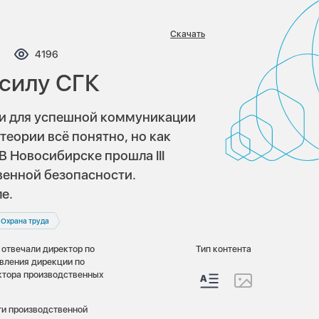
Скачать
мментариев:
Просмотров:
4196
рсилу СГК
ки для успешной коммуникации
теории всё понятно, но как
В Новосибирске прошла III
енной безопасности.
е.
Охрана труда
 отвечали директор по
Тип контента
вления дирекции по
ктора производственных
ти производственной