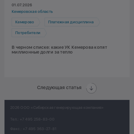
01.07.2026
Кемеровская область
Кемерово
Платежная дисциплина
Потребители
В черном списке: какие УК Кемерова копят
миллионные долги за тепло
Следующая статья
2026 ООО «Сибирская генерирующая компания»
Тел.:
+7 495 258-83-00
Факс.:
+7 495 363-27-81