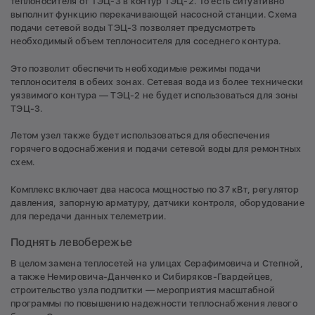
теплоносителя от ТЭЦ-3 в контур ТЭЦ-2. То есть ситуативно
выполнит функцию перекачивающей насосной станции. Схема
подачи сетевой воды ТЭЦ-3 позволяет предусмотреть
необходимый объем теплоносителя для соседнего контура.
Это позволит обеспечить необходимые режимы подачи
теплоносителя в обеих зонах. Сетевая вода из более технически
уязвимого контура — ТЭЦ-2 не будет использоваться для зоны
ТЭЦ-3.
Летом узел также будет использоваться для обеспечения
горячего водоснабжения и подачи сетевой воды для ремонтных
схем.
Комплекс включает два насоса мощностью по 37 кВт, регулятор
давления, запорную арматуру, датчики контроля, оборудование
для передачи данных телеметрии.
Поднять левобережье
В целом замена теплосетей на улицах Серафимовича и Степной,
а также Немировича-Данченко и Сибиряков-Гвардейцев,
строительство узла подпитки — мероприятия масштабной
программы по повышению надежности теплоснабжения левого