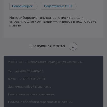
Новосибирск
Подготовка к ОЗП
Новосибирские теплоэнергетики назвали
управляющие компании — лидеров в подготовке
к зиме
Следующая статья
2026 ООО «Сибирская генерирующая компания»
Тел.:
+7 495 258-83-00
Факс.:
+7 495 363-27-81
Эл. почта.:
office@sibgenco.ru
Пользовательское соглашение
Политика обработки персональных данных