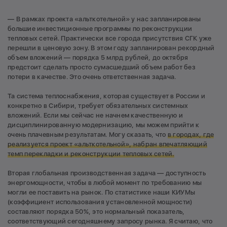
— В рамках проекта «альткотельной» у нас запланированы
большие инвестиционные программы по реконструкции
тепловых сетей. Практически все города присутствия СГК уже
перешли в ценовую зону. В этом году запланирован рекордный
объем вложений — порядка 5 млрд рублей, до октября
предстоит сделать просто сумасшедший объем работ без
потери в качестве. Это очень ответственная задача.
Та система теплоснабжения, которая существует в России и
конкретно в Сибири, требует обязательных системных
вложений. Если мы сейчас не начнем качественную и
дисциплинированную модернизацию, мы можем прийти к
очень плачевным результатам. Могу сказать, что
в городах, где
реализуется проект «альткотельной», набран впечатляющий
темп перекладки и реконструкции тепловых сетей.
Вторая глобальная производственная задача — доступность
энергомощности, чтобы в любой момент по требованию мы
могли ее поставить на рынок. По статистике наши КИУМы
(коэффициент использования установленной мощности)
составляют порядка 50%, это нормальный показатель,
соответствующий сегодняшнему запросу рынка. Я считаю, что