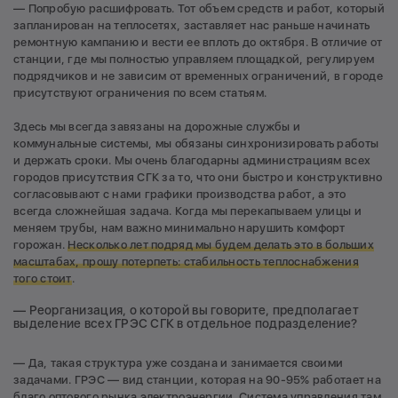
— Попробую расшифровать. Тот объем средств и работ, который
запланирован на теплосетях, заставляет нас раньше начинать
ремонтную кампанию и вести ее вплоть до октября. В отличие от
станции, где мы полностью управляем площадкой, регулируем
подрядчиков и не зависим от временных ограничений, в городе
присутствуют ограничения по всем статьям.
Здесь мы всегда завязаны на дорожные службы и
коммунальные системы, мы обязаны синхронизировать работы
и держать сроки. Мы очень благодарны администрациям всех
городов присутствия СГК за то, что они быстро и конструктивно
согласовывают с нами графики производства работ, а это
всегда сложнейшая задача. Когда мы перекапываем улицы и
меняем трубы, нам важно минимально нарушить комфорт
горожан.
Несколько лет подряд мы будем делать это в больших
масштабах, прошу потерпеть: стабильность теплоснабжения
того стоит
.
— Реорганизация, о которой вы говорите, предполагает
выделение всех ГРЭС СГК в отдельное подразделение?
— Да, такая структура уже создана и занимается своими
задачами. ГРЭС — вид станции, которая на 90-95% работает на
благо оптового рынка электроэнергии. Система управления там