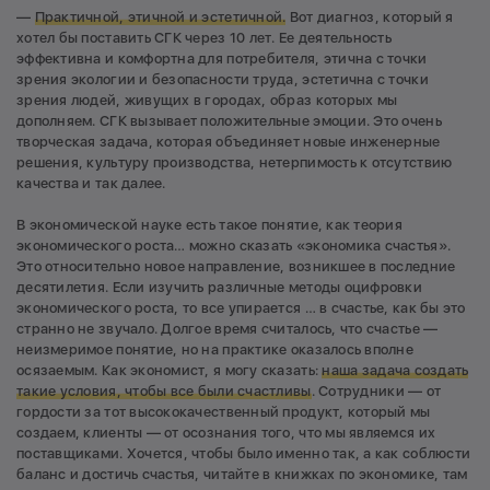
—
Практичной, этичной и эстетичной.
Вот диагноз, который я
хотел бы поставить СГК через 10 лет. Ее деятельность
эффективна и комфортна для потребителя, этична с точки
зрения экологии и безопасности труда, эстетична с точки
зрения людей, живущих в городах, образ которых мы
дополняем. СГК вызывает положительные эмоции. Это очень
творческая задача, которая объединяет новые инженерные
решения, культуру производства, нетерпимость к отсутствию
качества и так далее.
В экономической науке есть такое понятие, как теория
экономического роста… можно сказать «экономика счастья».
Это относительно новое направление, возникшее в последние
десятилетия. Если изучить различные методы оцифровки
экономического роста, то все упирается … в счастье, как бы это
странно не звучало. Долгое время считалось, что счастье —
неизмеримое понятие, но на практике оказалось вполне
осязаемым. Как экономист, я могу сказать:
наша задача создать
такие условия, чтобы все были счастливы
. Сотрудники — от
гордости за тот высококачественный продукт, который мы
создаем, клиенты — от осознания того, что мы являемся их
поставщиками. Хочется, чтобы было именно так, а как соблюсти
баланс и достичь счастья, читайте в книжках по экономике, там