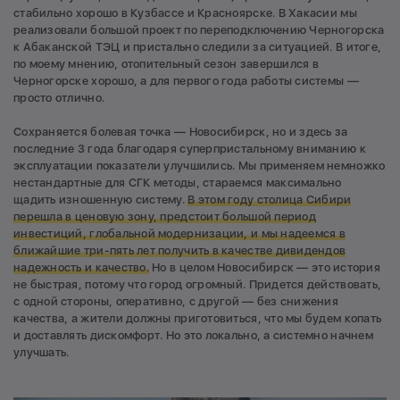
стабильно хорошо в Кузбассе и Красноярске. В Хакасии мы
реализовали большой проект по переподключению Черногорска
к Абаканской ТЭЦ и пристально следили за ситуацией. В итоге,
по моему мнению, отопительный сезон завершился в
Черногорске хорошо, а для первого года работы системы —
просто отлично.
Сохраняется болевая точка — Новосибирск, но и здесь за
последние 3 года благодаря суперпристальному вниманию к
эксплуатации показатели улучшились. Мы применяем немножко
нестандартные для СГК методы, стараемся максимально
щадить изношенную систему.
В этом году столица Сибири
перешла в ценовую зону, предстоит большой период
инвестиций, глобальной модернизации, и мы надеемся в
ближайшие три-пять лет получить в качестве дивидендов
надежность и качество.
Но в целом Новосибирск — это история
не быстрая, потому что город огромный. Придется действовать,
с одной стороны, оперативно, с другой — без снижения
качества, а жители должны приготовиться, что мы будем копать
и доставлять дискомфорт. Но это локально, а системно начнем
улучшать.