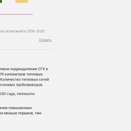
ких испытаний в 2016–2020
Скачать
тевое подразделение СГК в
174 километров тепловых
. Количество тепловых сетей
есхозных трубопроводов.
020 года, теплосети
тания повышенным
ем меньше порывов, тем