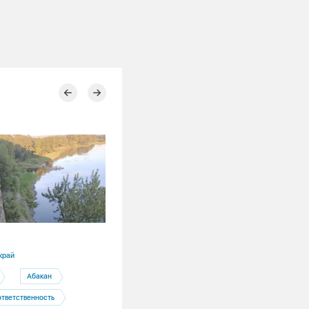
31.07.2026
край
Республика Хакасия
Абакан
Абакан
ответственность
Фонд Андрея Мельниченко