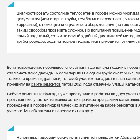
Диагностировать состояние теплосетей в городе можно многими 
документам (чем старше трубы, тем больше вероятность, что он
коррозией), с помощью специального оборудования (но теплосет
таким способом проверить сложно). Но испытания повышенным 
самый надежный, хоть и не самый удобный для жителей метод п
трубопроводов, ведь на период гидравлики приходится отключат
Если повреждение небольшое, его устранят до начала подачи в город 
отключать дома дважды. А если порывы на одной трубе системные, про
только во время гидравлики, то такой участок попадает в план капит
принципу на
карте ремонтов
летом 2021 года отмечены улицы Катанов
Сейчас ремонтные бригады уже приступили к работам на двух участка
протяженные участки тепловых сетей в рамках программы капитально
проведения в городе гидравлических испытаний на карте ремонтов в 
участки. Мы обязательно нанесем их на карту.
Напомним, гидравлические испытания тепловых сетей Абакана б