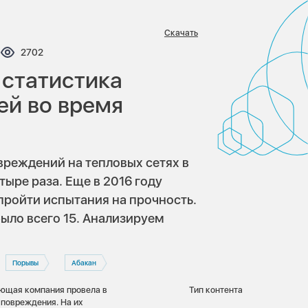
Скачать
нтариев:
Просмотров:
2702
 статистика
ей во время
овреждений на тепловых сетях в
тыре раза. Еще в 2016 году
 пройти испытания на прочность.
ыло всего 15. Анализируем
Порывы
Абакан
ющая компания провела в
Тип контента
 повреждения. На их