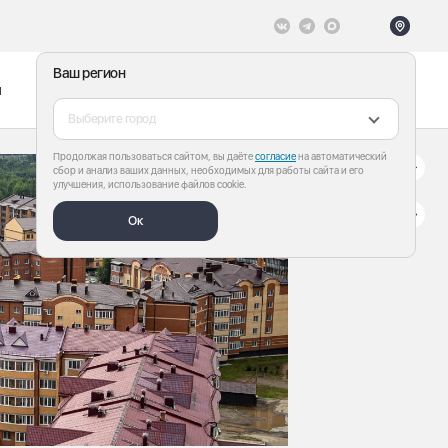
Ваш регион
ы
Меню
Все теги
Выберите город
Продолжая пользоваться сайтом, вы даёте
согласие
на автоматический
сбор и анализ ваших данных, необходимых для работы сайта и его
улучшения, использование файлов cookie.
Ок