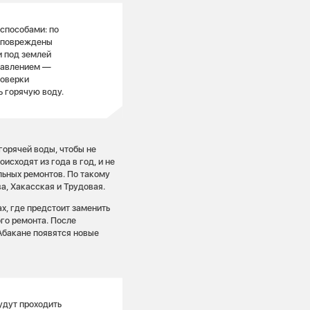
способами: по
и повреждены
и под землей
давлением —
роверки
ь горячую воду.
горячей воды, чтобы не
исходят из года в год, и не
альных ремонтов. По такому
а, Хакасская и Трудовая.
х, где предстоит заменить
го ремонта. После
Абакане появятся новые
удут проходить