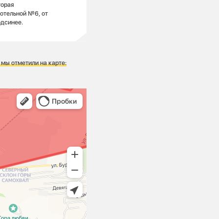
торая
котельной №6, от
одсинее.
 мы отметили на карте: