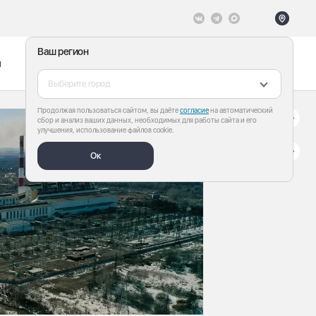
Ваш регион
ы
Меню
Все теги
Выберите город
Продолжая пользоваться сайтом, вы даёте
согласие
на автоматический
сбор и анализ ваших данных, необходимых для работы сайта и его
улучшения, использование файлов cookie.
Ок