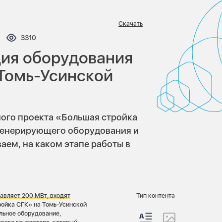
Скачать
ментариев:
Просмотров:
3310
ция оборудования
 Томь-Усинской
ного проекта «Большая стройка
генерирующего оборудования и
аем, на каком этапе работы в
авляет 200 МВт, входят
Тип контента
ойка СГК» на Томь-Усинской
льное оборудование,