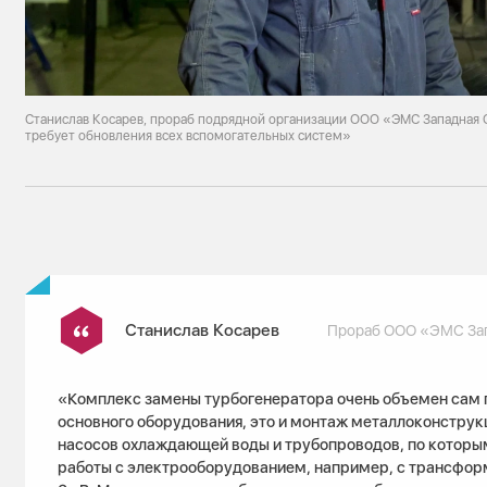
Станислав Косарев, прораб подрядной организации ООО «ЭМС Западная 
требует обновления всех вспомогательных систем»
Станислав Косарев
Прораб ООО «ЭМС За
«Комплекс замены турбогенератора очень объемен сам 
основного оборудования, это и монтаж металлоконструк
насосов охлаждающей воды и трубопроводов, по которым
работы с электрооборудованием, например, с трансфор