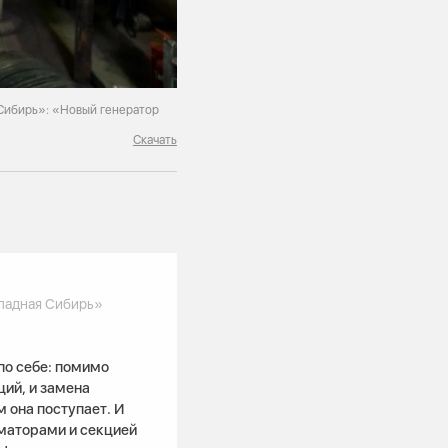
Сибирь»: «Новый генератор
Скачать
падная Сибирь»
по себе: помимо
ций, и замена
 она поступает. И
маторами и секцией