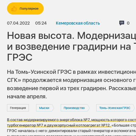
Популярное
07.04.2022
05:24
Кемеровская область
Ком
0
Новая высота. Модерниза
и возведение градирни на
ГРЭС
На Томь-Усинской ГРЭС в рамках инвестицион
СГК» продолжается модернизация основного 
возведение первой из трех градирен. Рассказыв
начале апреля.
Генерация
Мыски
Производство
Томь-Усинская ГРЭС
В состав модернизируемого энергоблока №7, мощность которого сост
турбогенератор №7 и двухкорпусный котлоагрегат №12.
«Большая стр
ГРЭС началась с него: демонтировали старый генератор и вспомогате