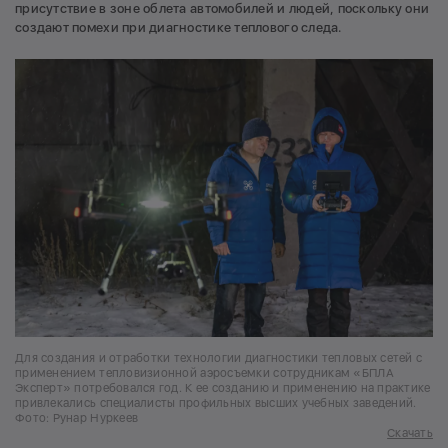
присутствие в зоне облета автомобилей и людей, поскольку они
создают помехи при диагностике теплового следа.
Для создания и отработки технологии диагностики тепловых сетей с
применением тепловизионной аэросъемки сотрудникам «БПЛА
Эксперт» потребовался год. К ее созданию и применению на практике
привлекались специалисты профильных высших учебных заведений.
Фото: Рунар Нуркеев
Скачать