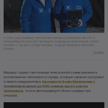
С 2020 года проверку теплосетей с воздуха специалистам СГК в
Новосибирске помогает проводить подрядная организация «БПЛА
Эксперт». На фото (слева направо): Андрей Лебедев и Дмитрий
Клецын
Скачать
Маршрут задают при помощи электронной схемы реального
расположения теплотрасс в городе, которую заранее загружают
в память квадрокоптера.
На скорости 9 км/ч беспилотник с
тепловизором делает до 1000 снимков одного участка
теплотрассы
, то есть фотографирует объект каждые три
секунды.