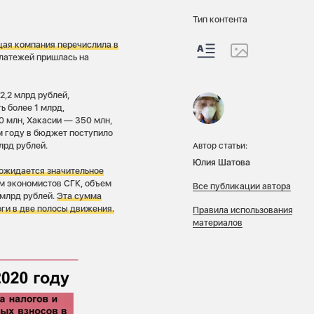
Тип контента
ая компания перечислила в
латежей пришлась на
2,2 млрд рублей,
ь более 1 млрд,
0 млн, Хакасии — 350 млн,
м году в бюджет поступило
лрд рублей.
Автор статьи:
Юлия Шатова
ожидается значительное
ам экономистов СГК, объем
Все публикации автора
 млрд рублей.
Эта сумма
ги в две полосы движения.
Правила использования
материалов