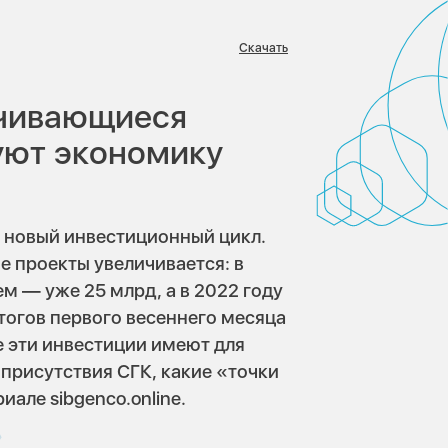
Скачать
:
ичивающиеся
уют экономику
 новый инвестиционный цикл.
 проекты увеличивается: в
ем — уже 25 млрд, а в 2022 году
тогов первого весеннего месяца
 эти инвестиции имеют для
присутствия СГК, какие «точки
але sibgenco.online.