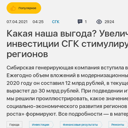
Популярное
07.04.2021
04:25
СГК
Комментариев:
1
Просмотров
2924
Какая наша выгода? Увел
инвестиции СГК стимулир
регионов
Сибирская генерирующая компания вступила в
Ежегодно объем вложений в модернизационные
2020 году он составил 12 млрд рублей, в текущ
вырастет до 30 млрд рублей. При подведении и
мы решили проиллюстрировать, какое значение
социально-экономического развития регионов 
роста» формируют. Все подробности — в матери
Города
Инвестиции
Финансовые результаты
Ремонты