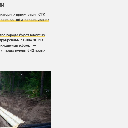
ии
рриториях присутствия СГК
вление сетей и генерирующих
тва города будет вложено
струированы свыше 40 км
(ожидаемый эффект —
удут подключены 542 новых