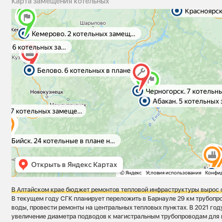
Карта замещения котельных
В Алтайском крае
бюджет ремонтов тепловой инфраструктуры вырос с
В текущем году СГК планирует переложить в Барнауле 29 км трубопр
воды, провести ремонты на центральных тепловых пунктах. В 2021 го
увеличение диаметра подводов к магистральным трубопроводам для