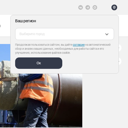
Ваш регион
ы
Меню
Все теги
Выберите город
Продолжая пользоваться сайтом, вы даёте
согласие
на автоматический
сбор и анализ ваших данных, необходимых для работы сайта и его
улучшения, использование файлов cookie.
Ок