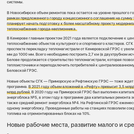
системы.
В Новосибирске объем ремонтов пока остается на уровне прошлого г
рамках предложенного городу концессионного соглашения на сумму 
планирует начать подготовку к более масштабному проекту модерни
теплоснабжения города-миллионника.
В Кемерове главным проектом 2021 года является подключение к це
теплоснабжению объектов культурного и спортивного кластеров. СГК
проспекте перекладку тепломагистрали от Кемеровской ГРЭС с увел
мм до 1000 мм. Всего необходимо построить 2,7 км (в двухтрубном и
Белове продолжается строительство тепломагистрали, которая позво
теплоисточники и переподключить потребителей к централизованном
Беловской ГРЭС.
Новые объекты СГК — Приморскую и Рефтинскую ГРЭС — тоже ждет 
программа.
В 2021 году объем вложений в «Рефту» превысит 3,5 млрд
млрд рублей.
В 2020 году на Приморской ГРЭС был выполнен капитал
энергоблока №5, в этом году в программе два капитальных ремонта 
также средний ремонт энергоблока №4. На Рефтинской ГРЭС ежемеся
одному энергоблоку. Проведенные работы на станциях позволили сок
топлива на отремонтированных блоках на 10%.
Новые рабочие места, развитие малого и ср