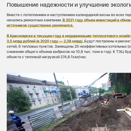
Повышение надежности и улучшение эколог
Вместе с потеплением и наступлением календарной весны во всех те
начались ремонтные кампании.
В 2021 году объем инвестиций в обно
источников существенно увеличился.
В Красноярске в текущем го
ду в модернизацию теплосетевого хозяйс
3,5 млрд рублей (в 2020 году — 2,38 млрд).
Будут построены и рекон
сетей, 6 тепловых пунктов. Замещены 20 неэффективных котельных 
снижение общего объема выбросов на 10,8 тыс. тонн в год). К ТЭЦ б
объекта с тепловой нагрузкой 274,8 Гкал/час.