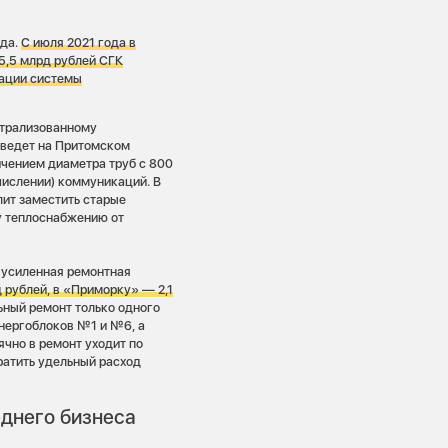
ода.
С июля 2021 года в
5,5 млрд рублей СГК
зации системы
нтрализованному
 ведет на Притомском
ичением диаметра труб с 800
счислении) коммуникаций. В
лит заместить старые
у теплоснабжению от
усиленная ремонтная
 рублей, в «Приморку» — 2,1
ьный ремонт только одного
энергоблоков №1 и №6, а
чно в ремонт уходит по
ратить удельный расход
еднего бизнеса