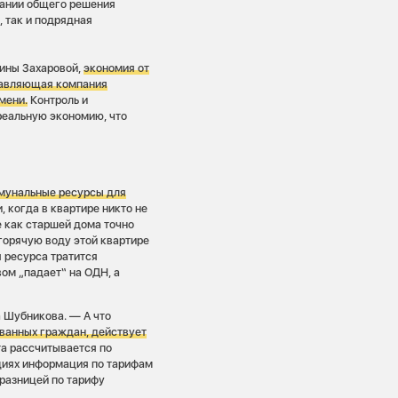
вании общего решения
 так и подрядная
ины Захаровой,
экономия от
правляющая компания
мени.
Контроль и
реальную экономию, что
ммунальные ресурсы для
и, когда в квартире никто не
е как старшей дома точно
 горячую воду этой квартире
я ресурса тратится
ом „падает“ на ОДН, а
а Шубникова. — А что
ованных граждан, действует
та рассчитывается по
циях информация по тарифам
 разницей по тарифу