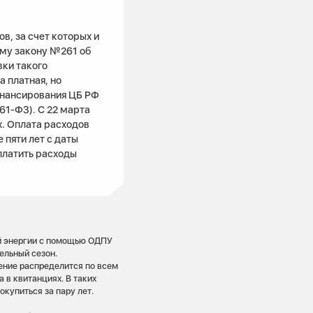
в, за счет которых и
ому закону №261 об
ки такого
а платная, но
инансирования ЦБ РФ
261‑ФЗ). С 22 марта
х. Оплата расходов
пяти лет с даты
платить расходы
ой энергии с помощью ОДПУ
ельный сезон.
ение распределится по всем
 в квитанциях. В таких
окупиться за пару лет.