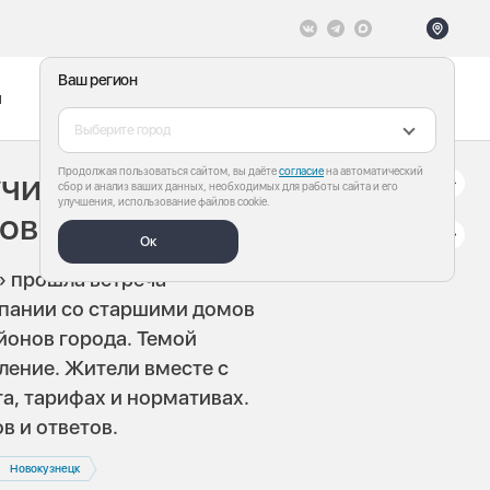
Ваш регион
ы
Меню
Все теги
Выберите город
Продолжая пользоваться сайтом, вы даёте
согласие
на автоматический
чишь результат.
сбор и анализ ваших данных, необходимых для работы сайта и его
улучшения, использование файлов cookie.
новокузнечан
Ок
» прошла встреча
пании со старшими домов
йонов города. Темой
ление. Жители вместе с
а, тарифах и нормативах.
в и ответов.
Новокузнецк