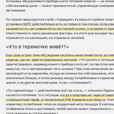
Установку общедомового прибора учета тепловой энергии — на осно
собственников дома — может произвести как управляющая компания,
организация.
По словам председателя клуба «Управдом» Кузнецкого района Алевт
установки ОДПУ действительно есть, но только в том случае, если у
занимается его регулировкой на постоянной основе, а не время от вре
ответственность здесь решающие факторы, и в итоге дом выходит на 
отражается и в квитанциях, и в кошельках жителей.
«Кто в теремочке живёт?»
Еще одна острая тема обсуждения касалась начислений платы за ко
квартир, где нет зарегистрированных жителей
: «Что делать в ситуаци
зарегистрирован, индивидуального прибора учета нет, но при этом мн
известно, что в ней проживают пять человек? При этом начисления за
производятся по нормативу, исходя из количества собственников, хот
значительно больше, и потом разница между потреблением и норматив
значит, и на других жителей дома. А как с отоплением?»
«По горячей воде — действительно всё так и есть, — пояснила Ларис
касается отопления, то в ситуации,
когда в квартире нет зарегистрир
стопроцентный тариф, установленный РЭК Кемеровской области
. Пла
нормативу потребления тепла на квадратный метр площади. В квитан
отображена полно и достоверно, любой житель может ознакомиться с
дотационному и стопроцентному».