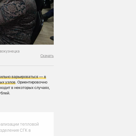
овокузнецка
Скачать
ильно варьироваться — в
ых узлов
. Ориентировочно
ходит в некоторых случаях,
ублей.
еализации тепловой
азделения СГК в