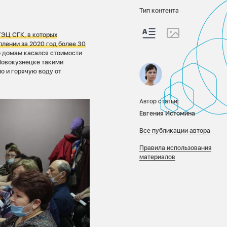
Тип контента
ТЭЦ СГК, в которых
лении за 2020 год более 30
о домам касался стоимости
 Новокузнецке такими
о и горячую воду от
Автор статьи:
Евгения Истомина
Все публикации автора
Правила использования
материалов