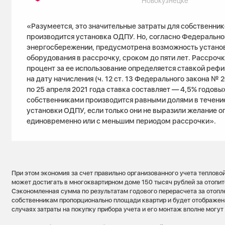
Новокузнецке
«Разумеется, это значительные затраты для собственнико
производится установка ОДПУ. Но, согласно Федеральн
энергосбережении, предусмотрена возможность установ
оборудования в рассрочку, сроком до пяти лет. Рассрочк
процент за ее использование определяется ставкой реф
на дату начисления (ч. 12 ст. 13 Федерального закона № 
по 25 апреля 2021 года ставка составляет — 4,5% годовы
собственниками производится равными долями в течение 
установки ОДПУ, если только они не выразили желание о
единовременно или с меньшим периодом рассрочки».
При этом экономия за счет правильно организованного учета теплов
может достигать в многоквартирном доме 150 тысяч рублей за отопит
Сэкономленная сумма по результатам годового перерасчета за отопл
собственникам пропорционально площади квартир и будет отображена
случаях затраты на покупку прибора учета и его монтаж вполне могут 