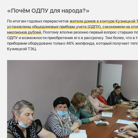
«Почём ОДПУ для народа?»
По итогам годовых перерасчетов
жители домов в контуре Кузнецкой 
установлены общедомовые приборы учета (ОДПУ), сэкономили на отоп
миллионов рублей.
Поэтому вполне резонно первый вопрос старших п
ОДПУ и возможности приобретения его в рассрочку. Тем более, что в
приборами оборудовано только 46% жилфонда, который получает тепл
Кузнецкой ТЭЦ.