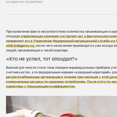
которые его потребляют
При выявлении факта несоответствия количества проживающих и зар
площади
управляющая компания составляет акт о фактическом коли
направляет его в Управление Федеральной миграционной службы и в 
nfstk@sibgenco.ru)
,
после чего начисления производятся уже исходя и
людей, проживающих в такой квартире.
«Кто не успел, тот опоздал?»
Важной для многих стала тема поверки индивидуальных приборов учет
счетчика истек, а по федеральным нормам «ковидный мораторий» длил
ресурсоснабжающие организации в течение трех месяцев с этой даты
коммунальные ресурсы по среднему потреблению. После этого по зак
нормативы с повышающим коэффициентом.