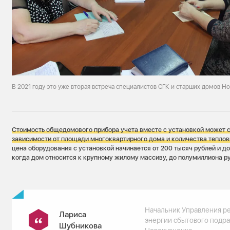
В 2021 году это уже вторая встреча специалистов СГК и старших домов Н
Стоимость общедомового прибора учета вместе с установкой может с
зависимости от площади многоквартирного дома и количества теплов
цена оборудования с установкой начинается от 200 тысяч рублей и до
когда дом относится к крупному жилому массиву, до полумиллиона р
Начальник Управления р
Лариса
энергии сбытового подр
Шубникова