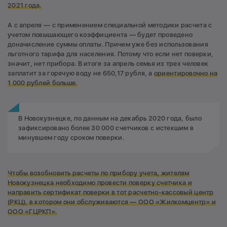
2021 года.
А с апреля — с применением специальной методики расчета с
учетом повышающего коэффициента — будет проведено
доначисление суммы оплаты. Причем уже без использования
льготного тарифа для населения. Потому что если нет поверки,
значит, нет прибора. В итоге за апрель семья из трех человек
заплатит за горячую воду не 650,17 рубля, а
ориентировочно на
1 000 рублей больше.
В Новокузнецке, по данным на декабрь 2020 года, было
зафиксировано более 30 000 счетчиков с истекшим в
минувшем году сроком поверки.
Чтобы возобновить расчеты по прибору учета, жителям
Новокузнецка
необходимо
про
вести поверку счетчика и
направить сертификат поверки в тот расчетно-кассовый центр
(РКЦ), в котором они обслуживаются —
ООО «Жилкомцентр» и
ООО «ГЦРКП».