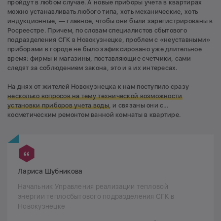
пройдут в любом случае. А новые приборы учета в квартирах
можно устанавливать любого типа, хоть механические, хоть
индукционные, — главное, чтобы они были зарегистрированы в
Росреестре. Причем, по словам специалистов сбытового
подразделения СГК в Новокузнецке, проблем с «неуставными»
приборами в городе не было зафиксировано уже длительное
время: фирмы и магазины, поставляющие счетчики, сами
следят за соблюдением закона, это и в их интересах.
На днях от жителей Новокузнецка к нам поступило сразу
несколько вопросов на тему технической возможности
установки приборов учета воды
, и связаны они с…
косметическим ремонтом ванной комнаты в квартире.
Лариса Шубникова
Начальник Управления реализации тепловой
энергии теплосбытового подразделения СГК в
Новокузнецке