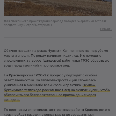
Для спокойного прохождения периода паводка энергетики готовят
спецтехнику и стройматериалы
Скачать
Обычно паводки на реках Чулым и Кан начинаются на рубеже
марта и апреля. По рекам начинает идти лед. И с помощью
специальных затворов (шандоров) работники ГРЭС сбрасывают
воду перед плотиной и пропускают лед.
На Красноярской ГРЭС-2 к процессу подходят с особой
ответственностью. На теплоэлектростанции сложилась
уникальная в масштабе всей России практика.
Экипаж
буксирного теплохода раскалывает лед на мелкие куски, чтобы
обеспечить его беспрепятственное прохождение через
шандоры.
По прогнозам синоптиков, центральные районы Красноярского
края
пройдут
паводки с конца марта до середины мая.