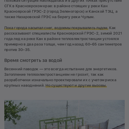
Похожая ситуация наблюдалась и в других точках присутствия
СГК в Красноярском крае: в районе стоящих у реки Кан
Красноярской ГРЭС-2 (город Зеленогорск) и Канской ТЭЦ, а
также Назаровской ГРЭС на берегу реки Чулым.
Пока города засыпал снег, водоемы покрывались льдом.
Как
рассказывают специалисты Красноярской ГРЭС-2, зимой 2021
года лед на реке Кан в районе теплоэлектростанции устоялся
примерно в два раза толще, чем год назад: 60–65 сантиметров
против 30–35.
Время смотреть за водой
Весенний паводок — это всегда испытание для энергетиков.
Затопление теплоэлектростанциям не грозит, так как
разработчики изначально проектировали их с учетом риска
крупных наводнений.
Но существуют и другие вызовы.