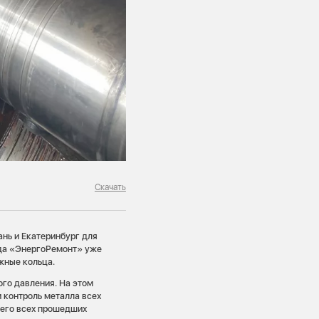
Скачать
ань и Екатеринбург для
ода «ЭнергоРемонт» уже
жные кольца.
ого давления. На этом
и контроль металла всех
него всех прошедших