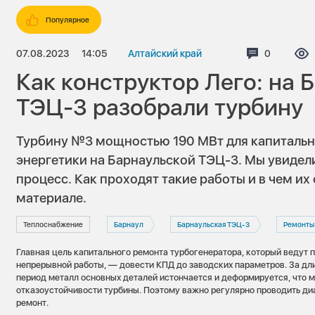
Популярное
07.08.2023
14:05
Алтайский край
Комментар
0
Как конструктор Лего: на 
ТЭЦ-3 разобрали турбину
Турбину №3 мощностью 190 МВт для капитальн
энергетики на Барнаульской ТЭЦ-3. Мы увидел
процесс. Как проходят такие работы и в чем и
материале.
Теплоснабжение
Барнаул
Барнаульская ТЭЦ-3
Ремонты
Главная цель капитального ремонта турбогенератора, который ведут 
непрерывной работы, — довести КПД до заводских параметров. За д
период металл основных деталей истончается и деформируется, что 
отказоустойчивости турбины. Поэтому важно регулярно проводить д
ремонт.