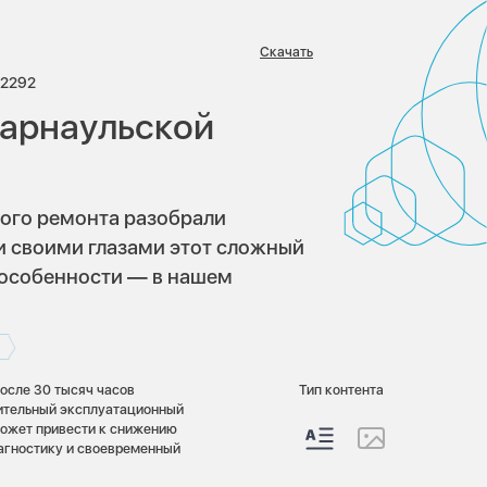
Скачать
иев:
Просмотров:
2292
Барнаульской
ого ремонта разобрали
и своими глазами этот сложный
х особенности — в нашем
после 30 тысяч часов
Тип контента
лительный эксплуатационный
может привести к снижению
иагностику и своевременный