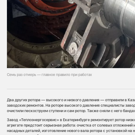
Семь раз отмерь — главное правило при работах
Два других ротора — высокого и низкого давления — отправили в Каз
заводских ремонтов. На роторе высокого давления специалисты зав
очистили пескоструем ступени и сам ротор. Также сняли с него банда
Завод «Теплоэнергосервис» в Екатеринбурге ремонтирует ротор низк
агрегате предстоит серьезная работа: очистка от солевых отложений 
насадных деталей, изготовление нового вала ротора с установкой на 