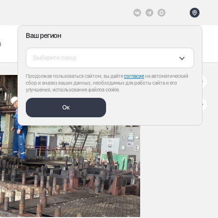
Ваш регион
ы
Меню
Все теги
Выберите город
Продолжая пользоваться сайтом, вы даёте
согласие
на автоматический
сбор и анализ ваших данных, необходимых для работы сайта и его
улучшения, использование файлов cookie.
Ок