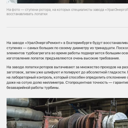
На фото — ступени ротора, на которых специалисты завода «УралЭнерго
восстанавливать лопатки
На заводе «УралЭнергоРемонт» в Екатеринбурге будут восстанавлива
ступенях — самых больших по своему диаметру из тринадцати. Поскол
элементов турбоагрегата во время работы подвергается большим осе
изготовления лопаток предъявляются очень высокие требования.
На заводе лопатки роторов вытачивают за множество проходов на раз
заготовок, затем уже шлифуют и полируют до абсолютной гладкости.
на лабораторный контроль, который способен определить отклонения 
даже на сотую долю миллиметра. Стопроцентная точность — гаранти
безаварийной работы турбины.