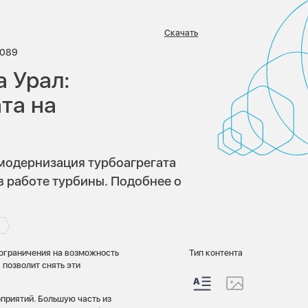
Скачать
ев:
росмотров:
089
а Урал:
та на
модернизация турбоагрегата
в работе турбины. Подобнее о
ограничения на возможность
Тип контента
позволит снять эти
приятий. Большую часть из