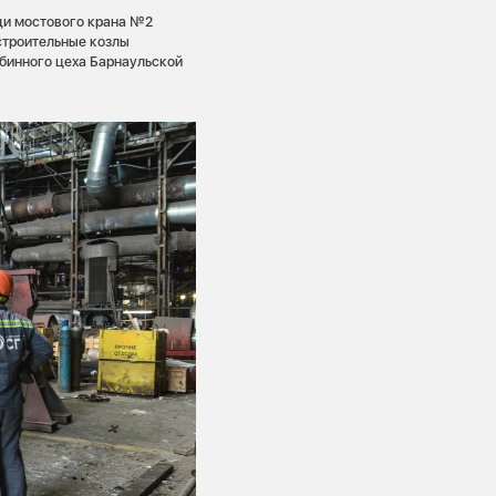
щи мостового крана №2
строительные козлы
рбинного цеха Барнаульской