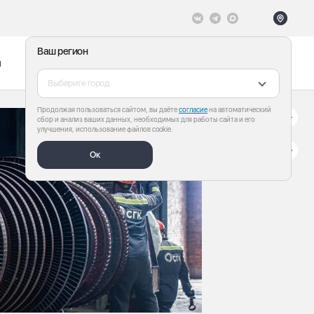
Ваш регион
ы
Меню
Все теги
Выберите город
Продолжая пользоваться сайтом, вы даёте
согласие
на автоматический
сбор и анализ ваших данных, необходимых для работы сайта и его
улучшения, использование файлов cookie.
Ок