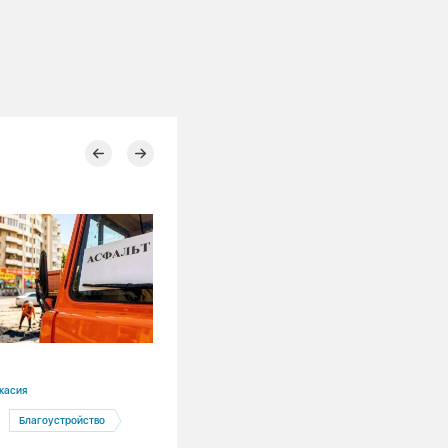
05.08.2026
касия
Алтайский край
Благоустройство
Барнаул