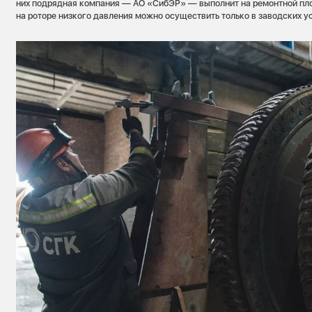
них подрядная компания — АО «СибЭР» — выполнит на ремонтной пло
на роторе низкого давления можно осуществить только в заводских у