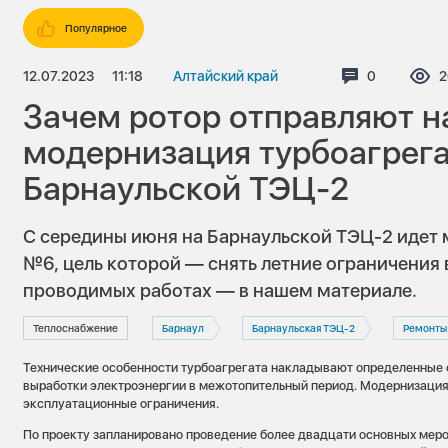
Популярное
12.07.2023
11:18
Алтайский край
Комментари
0
П
2
Зачем ротор отправляют н
модернизация турбоагрега
Барнаульской ТЭЦ-2
С середины июня на Барнаульской ТЭЦ-2 идет 
№6, цель которой — снять летние ограничения 
проводимых работах — в нашем материале.
Теплоснабжение
Барнаул
Барнаульская ТЭЦ-2
Ремонты
Технические особенности турбоагрегата накладывают определенные 
выработки электроэнергии в межотопительный период. Модернизация 
эксплуатационные ограничения.
По проекту запланировано проведение более двадцати основных меро