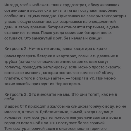
Иногда, чтобы избежать таких трудозатрат, обслуживающая
организация решает схитрить, и тогда поступают подобные
сообщения: «Дома холодно. Приглашаю на замеры температуры
управляющую компанию, договариваюсь на определенный
день. К этому времени батареи становятся горячими, а дома
становится теплее. После ухода комиссии батареи вновь
остывают. Это замкнутый круг, без начала и конца».
Хитрость 2. Ничего не знаю, ваша квартира с краю
Зачем проверять батареи в квартирах, повышать давление в
трубах (из-за чего некачественные сварные швы могут
лопнуть), проводить регулировку, если можно просто сказать:
виновата компания, которая поставляет вам тепло? «Кому
платите, с того и спрашивайте», — говорят в УК. Примерно
такие жалобы приходят из Черногорска.
Хитрость 3. Это виноваты не мы. Это они топят, как не в
себя
В адрес СГК приходят и жалобы на слишком горячую воду, но не
массово, а точено. Действительно, зимой, когда на улице
холодает, температура теплоносителя увеличивается и вода в
город от котельной или ТЭЦ поступает более горячей.
Температура горячей воды в системе подачи горячего