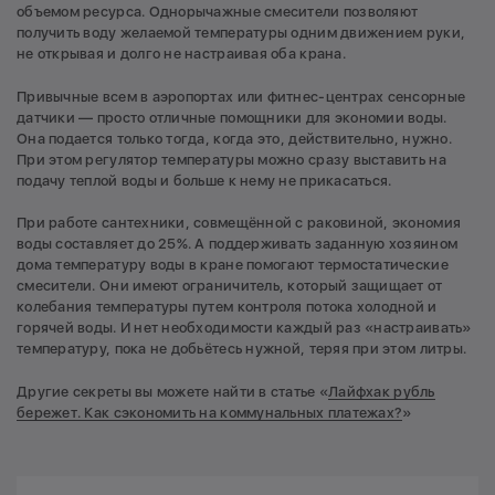
объемом ресурса. Однорычажные смесители позволяют
получить воду желаемой температуры одним движением руки,
не открывая и долго не настраивая оба крана.
Привычные всем в аэропортах или фитнес-центрах сенсорные
датчики — просто отличные помощники для экономии воды.
Она подается только тогда, когда это, действительно, нужно.
При этом регулятор температуры можно сразу выставить на
подачу теплой воды и больше к нему не прикасаться.
При работе сантехники, совмещённой с раковиной, экономия
воды составляет до 25%. А поддерживать заданную хозяином
дома температуру воды в кране помогают термостатические
смесители. Они имеют ограничитель, который защищает от
колебания температуры путем контроля потока холодной и
горячей воды. И нет необходимости каждый раз «настраивать»
температуру, пока не добьётесь нужной, теряя при этом литры.
Другие секреты вы можете найти в статье «
Лайфхак рубль
бережет. Как сэкономить на коммунальных платежах?
»