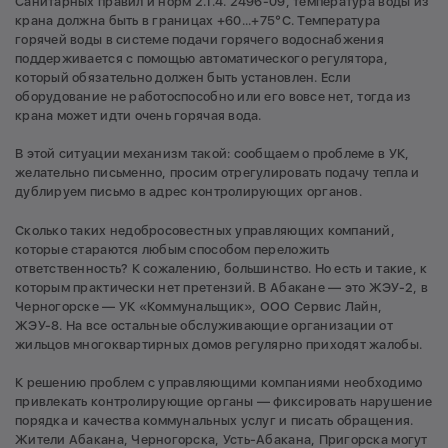
Санитарных правил и норм 2.1.4. 2496-09, температура воды из
крана должна быть в границах +60...+75°С. Температура
горячей воды в системе подачи горячего водоснабжения
поддерживается с помощью автоматического регулятора,
который обязательно должен быть установлен. Если
оборудование не работоспособно или его вовсе нет, тогда из
крана может идти очень горячая вода.
В этой ситуации механизм такой: сообщаем о проблеме в УК,
желательно письменно, просим отрегулировать подачу тепла и
дублируем письмо в адрес контролирующих органов.
Сколько таких недобросовестных управляющих компаний,
которые стараются любым способом переложить
ответственность? К сожалению, большинство. Но есть и такие, к
которым практически нет претензий. В Абакане — это ЖЭУ-2, в
Черногорске — УК «Коммунальщик», ООО Сервис Лайн,
ЖЭУ-8. На все остальные обслуживающие организации от
жильцов многоквартирных домов регулярно приходят жалобы.
К решению проблем с управляющими компаниями необходимо
привлекать контролирующие органы — фиксировать нарушение
порядка и качества коммунальных услуг и писать обращения.
Жители Абакана, Черногорска, Усть-Абакана, Пригорска могут