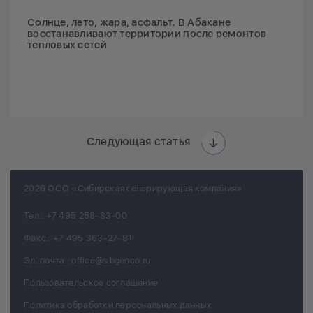
Солнце, лето, жара, асфальт. В Абакане
восстанавливают территории после ремонтов
тепловых сетей
Следующая статья
2026 ООО «Сибирская генерирующая компания»
Тел.:
+7 495 258-83-00
Факс.:
+7 495 363-27-81
Эл. почта.:
office@sibgenco.ru
Пользовательское соглашение
Политика обработки персональных данных