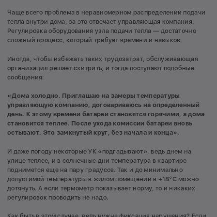
Чаще всего проблема в неравномерном распределении подачи
тепла внутри дома, за это отвечает управляющая компания.
Регулировка оборудования узла подачи тепла — достаточно
сложный процесс, который требует времени и навыков.
Иногда, чтобы избежать таких трудозатрат, обслуживающая
организация решает схитрить, и тогда поступают подобные
сообщения:
«Дома холодно. Приглашаю на замеры температуры
управляющую компанию, договариваюсь на определенный
день. К этому времени батареи становятся горячими, а дома
становится теплее. После ухода комиссии батареи вновь
остывают. Это замкнутый круг, без начала и конца».
И даже погоду некоторые УК «подгадывают», ведь днем на
улице теплее, и в солнечные дни температура в квартире
поднимется еще на пару градусов. Так и до минимально
допустимой температуры в жилом помещении в +18°С можно
дотянуть. А если термометр показывает норму, то и никаких
регулировок проводить не надо.
Как быть в этом случае, ведь нужна фиксация нарушения? Если