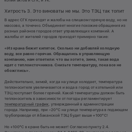
копии актов и СГК, и УК.
Хитрость 3. Это виноваты не мы. Это ТЭЦ так топит
В адрес СГК приходят и жалобы на слишком горячую воду, но не
массово, а точечно. Объединяет многие похожие обращения из
разных районов городов ответ управляющих компаний. А
жалобы от жителей городов приходят примерно такие:
«Из крана бежит кипяток. Сколько ни добавляй холодную
воду, все равно горячая. Обращались в управляющую
компанию, нам ответили: что вы хотите, зима, такая вода
идет с теплоисточников. Снизьте температуру, пока все не
обожглись».
Действительно, зимой, когда на улице холодает, температура
теплоносителя увеличивается и вода в город от котельной или
ТЭЦ поступает более горячей. Какой температуры должен быть
теплоноситель в зависимости от погоды регламентирует
температурный график
, утвержденный в администрации
города. Например, при –20°С на улице температура в подающем
трубопроводе от Абаканской ТЭЦ будет выше +100°С!
Но +100°С в кране быть не может! Согласно пункту 2.4.