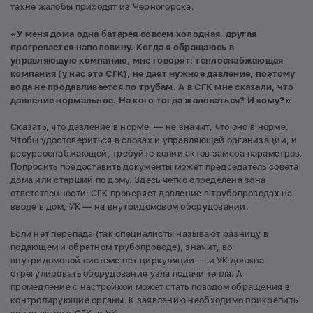
такие жалобы приходят из Черногорска:
«У меня дома одна батарея совсем холодная, другая
прогревается наполовину. Когда я обращаюсь в
управляющую компанию, мне говорят: теплоснабжающая
компания (у нас это СГК), не дает нужное давление, поэтому
вода не продавливается по трубам. А в СГК мне сказали, что
давление нормальное. На кого тогда жаловаться? И кому?»
Сказать, что давление в норме, — не значит, что оно в норме.
Чтобы удостовериться в словах и управляющей организации, и
ресурсоснабжающей, требуйте копии актов замера параметров.
Попросить предоставить документы может председатель совета
дома или старший по дому. Здесь четко определена зона
ответственности: СГК проверяет давление в трубопроводах на
вводе в дом, УК — на внутридомовом оборудовании.
Если нет перепада (так специалисты называют разницу в
подающем и обратном трубопроводе), значит, во
внутридомовой системе нет циркуляции — и УК должна
отрегулировать оборудование узла подачи тепла. А
промедление с настройкой может стать поводом обращения в
контролирующие органы. К заявлению необходимо прикрепить