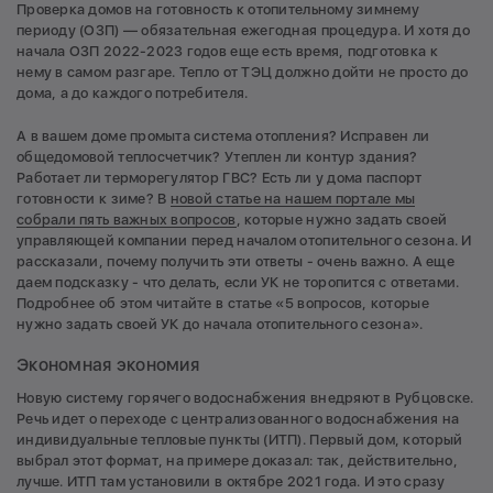
Проверка домов на готовность к отопительному зимнему
периоду (ОЗП) — обязательная ежегодная процедура. И хотя до
начала ОЗП 2022-2023 годов еще есть время, подготовка к
нему в самом разгаре. Тепло от ТЭЦ должно дойти не просто до
дома, а до каждого потребителя.
А в вашем доме промыта система отопления? Исправен ли
общедомовой теплосчетчик? Утеплен ли контур здания?
Работает ли терморегулятор ГВС? Есть ли у дома паспорт
готовности к зиме? В
новой статье на нашем портале мы
собрали пять важных вопросов
, которые нужно задать своей
управляющей компании перед началом отопительного сезона. И
рассказали, почему получить эти ответы - очень важно. А еще
даем подсказку - что делать, если УК не торопится с ответами.
Подробнее об этом читайте в статье «5 вопросов, которые
нужно задать своей УК до начала отопительного сезона».
Экономная экономия
Новую систему горячего водоснабжения внедряют в Рубцовске.
Речь идет о переходе с централизованного водоснабжения на
индивидуальные тепловые пункты (ИТП). Первый дом, который
выбрал этот формат, на примере доказал: так, действительно,
лучше. ИТП там установили в октябре 2021 года. И это сразу