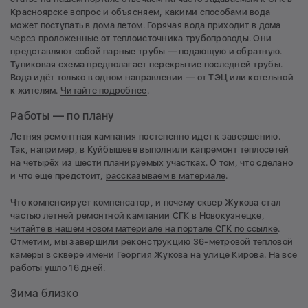
Красноярске вопрос и объясняем, какими способами вода
может поступать в дома летом. Горячая вода приходит в дома
через проложенные от теплоисточника трубопроводы. Они
представляют собой парные трубы — подающую и обратную.
Тупиковая схема предполагает перекрытие последней трубы.
Вода идёт только в одном направлении — от ТЭЦ или котельной
к жителям.
Читайте подробнее
.
Работы — по плану
Летняя ремонтная кампания постепенно идет к завершению.
Так, например, в Куйбышеве выполнили капремонт теплосетей
на четырёх из шести планируемых участках. О том, что сделано
и что еще предстоит,
рассказываем в
материале
.
Что компенсирует компенсатор, и почему сквер Жукова стал
частью летней ремонтной кампании СГК в Новокузнецке,
читайте в нашем новом материале на портале СГК
по ссылке
.
Отметим, мы завершили реконструкцию 36-метровой тепловой
камеры в сквере имени Георгия Жукова на улице Кирова. На все
работы ушло 16 дней.
Зима близко