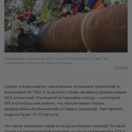
Специалисты Красноярской теплосети устраняют дефект на
тепломагистрали на острове Посадном
Скачать
Сейчас в Красноярске закончились испытания теплосетей от
Красноярской ТЭЦ-2. В целом в городе проверку прошли свыше
95% теплосетей. Последний оставшийся контур — котельной
№5 в Октябрьском районе, что обеспечивает теплом
микрорайоны Ботанический и Северо-Западный. Там горячей
воды не будет 15-21 августа.
Что такое тупиковая схема и когда она бывает нужной? В новой
статье на нашем портале отвечаем на часто задаваемый к СГК в