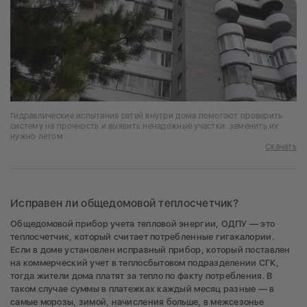
Гидравлические испытания сетей внутри дома помогают проверить
систему на прочность и выявить ненадежные участки: заменить их
нужно летом
Скачать
Исправен ли общедомовой теплосчетчик?
Общедомовой прибор учета тепловой энергии, ОДПУ — это
теплосчетчик, который считает потребленные гигакалории.
Если в доме установлен исправный прибор, который поставлен
на коммерческий учет в теплосбытовом подразделении СГК,
тогда жители дома платят за тепло по факту потребления. В
таком случае суммы в платежках каждый месяц разные — в
самые морозы, зимой, начисления больше, в межсезонье