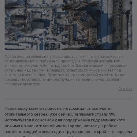
Особенность меняемого участка еще и в том, что он находится на
стыке надземной и подземной прокладки: тепломагистраль №8
тянется вдоль улицы Волгоградской от Заискитимской водогрейной
котельной над землей, а перед проспектом Химиков ныряет под
землю. И именно здесь будут менять 100-метровый участок. А еще
проведут восстановление конструкций тепловых камер, заменят
запорную арматуру
Скачать
Перекладку можно провести, не дожидаясь окончания
отопительного сезона, уже сейчас. Тепломагистраль №8
используется в основном для поддержания гидравлического
режима в заискитимской части города, поэтому в работе
постоянно задействован один трубопровод, второй — в горячем