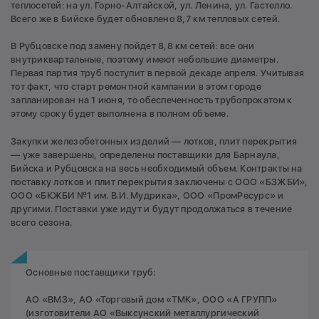
теплосетей: на ул. Горно-Алтайской, ул. Ленина, ул. Гастелло.
Всего же в Бийске будет обновлено 8,7 км тепловых сетей.
В Рубцовске под замену пойдет 8,8 км сетей: все они
внутриквартальные, поэтому имеют небольшие диаметры.
Первая партия труб поступит в первой декаде апреля. Учитывая
тот факт, что старт ремонтной кампании в этом городе
запланирован на 1 июня, то обеспеченность трубопрокатом к
этому сроку будет выполнена в полном объеме.
Закупки железобетонных изделий — лотков, плит перекрытия
— уже завершены, определены поставщики для Барнаула,
Бийска и Рубцовска на весь необходимый объем. Контракты на
поставку лотков и плит перекрытия заключены с ООО «БЗЖБИ»,
ООО «БКЖБИ №1 им. В.И. Мудрика», ООО «ПромРесурс» и
другими. Поставки уже идут и будут продолжаться в течение
всего сезона.
Основные поставщики труб:
АО «ВМЗ», АО «Торговый дом «ТМК», ООО «А ГРУПП»
(изготовители АО «Выксунский металлургический