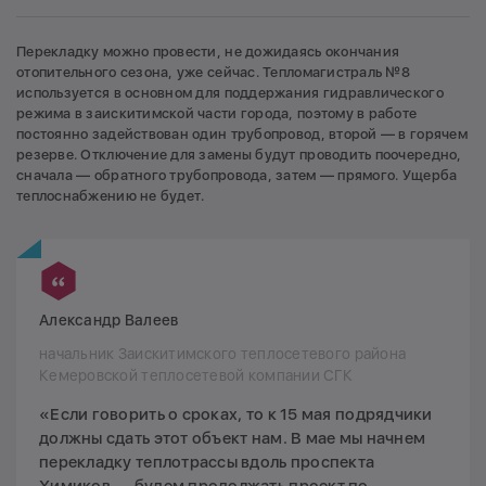
Перекладку можно провести, не дожидаясь окончания
отопительного сезона, уже сейчас. Тепломагистраль №8
используется в основном для поддержания гидравлического
режима в заискитимской части города, поэтому в работе
постоянно задействован один трубопровод, второй — в горячем
резерве. Отключение для замены будут проводить поочередно,
сначала — обратного трубопровода, затем — прямого. Ущерба
теплоснабжению не будет.
Александр Валеев
начальник Заискитимского теплосетевого района
Кемеровской теплосетевой компании СГК
«Если говорить о сроках, то к 15 мая подрядчики
должны сдать этот объект нам. В мае мы начнем
перекладку теплотрассы вдоль проспекта