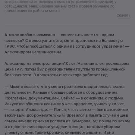
средств защиты от падения с высоты (страховочной привязи) у
сотрудников. Инициировал замену СИЗ и провел обучение по
применению на рабочем месте
Скачать
А такое вообще возможно — совместить все это в одном
человеке? С целью узнать это, мы отправились на Беловскую
ГРЭС, чтобы пообщаться с одним из сотрудников управления —
Александром Калашниковым.
Александр на электростанции10 лет. Начинал электрослесарем
цеха ТАИ, потом был руководителем группы по промышленной
безопасности. В должности инспектора работает год.
— Можно сказать, что у меня произошла кардинальная смена
деятельности. Раньше я больше работал с оборудованием,
«железом», документацией. Сейчас — в основном, с людьми.
Искусство общения постигал уже в процессе, учился у коллег,
— говорит Александр. — Понял, что главное — быть спокойным,
вежливым, доброжелательным. Врезался в память случай ещё в
самом начале: приехал коллега из Кемерова, мы пошли по цехам
и в цехе топливоподачи увидели женщин, которые убирали
угольную пыль. Такие крепкие, сильные женщины. И они