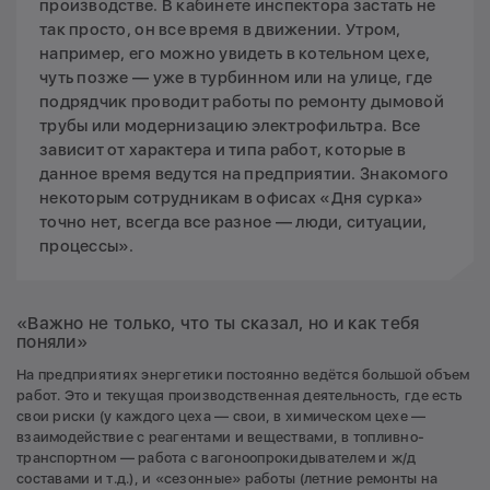
производстве. В кабинете инспектора застать не
так просто, он все время в движении. Утром,
например, его можно увидеть в котельном цехе,
чуть позже — уже в турбинном или на улице, где
подрядчик проводит работы по ремонту дымовой
трубы или модернизацию электрофильтра. Все
зависит от характера и типа работ, которые в
данное время ведутся на предприятии. Знакомого
некоторым сотрудникам в офисах «Дня сурка»
точно нет, всегда все разное — люди, ситуации,
процессы».
«Важно не только, что ты сказал, но и как тебя
поняли»
На предприятиях энергетики постоянно ведётся большой объем
работ. Это и текущая производственная деятельность, где есть
свои риски (у каждого цеха — свои, в химическом цехе —
взаимодействие с реагентами и веществами, в топливно-
транспортном — работа с вагоноопрокидывателем и ж/д
составами и т.д.), и «сезонные» работы (летние ремонты на