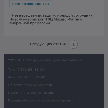
Ново-Кемеровская ТЭЦ
«Нет нерешаемых задач»: молодой сотрудник
Ново-Кемеровской ТЭЦ Михаил Фатин о
выбранной профессии
Следующая статья
2026 ООО «Сибирская генерирующая компания»
Тел.:
+7 495 258-83-00
Факс.:
+7 495 363-27-81
Эл. почта.:
office@sibgenco.ru
Пользовательское соглашение
Политика обработки персональных данных