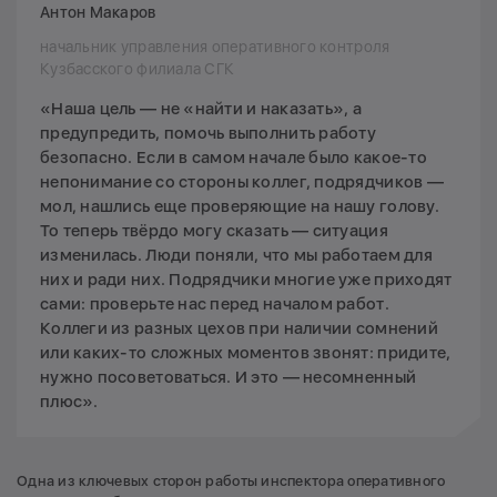
Антон Макаров
начальник управления оперативного контроля
Кузбасского филиала СГК
«Наша цель — не «найти и наказать», а
предупредить, помочь выполнить работу
безопасно. Если в самом начале было какое-то
непонимание со стороны коллег, подрядчиков —
мол, нашлись еще проверяющие на нашу голову.
То теперь твёрдо могу сказать — ситуация
изменилась. Люди поняли, что мы работаем для
них и ради них. Подрядчики многие уже приходят
сами: проверьте нас перед началом работ.
Коллеги из разных цехов при наличии сомнений
или каких-то сложных моментов звонят: придите,
нужно посоветоваться. И это — несомненный
плюс».
Одна из ключевых сторон работы инспектора оперативного