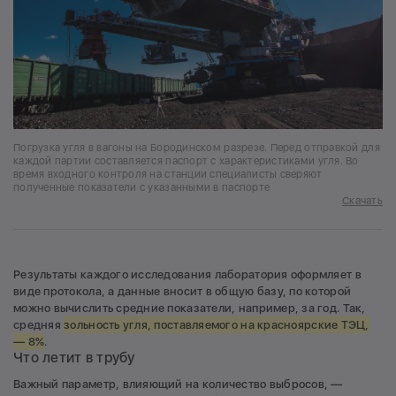
Погрузка угля в вагоны на Бородинском разрезе. Перед отправкой для
каждой партии составляется паспорт с характеристиками угля. Во
время входного контроля на станции специалисты сверяют
полученные показатели с указанными в паспорте
Скачать
Результаты каждого исследования лаборатория оформляет в
виде протокола, а данные вносит в общую базу, по которой
можно вычислить средние показатели, например, за год. Так,
средняя
зольность угля, поставляемого на красноярские ТЭЦ,
— 8%
.
Что летит в трубу
Важный параметр, влияющий на количество выбросов, —