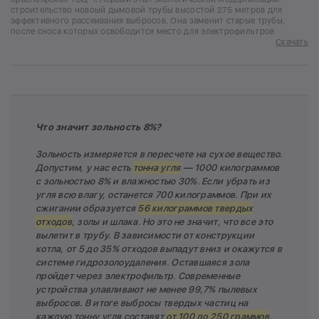
строительство новоый дымовой трубы высостой 275 метров для
эффективного рассеивания выбросов. Она заменит старые трубы,
после сноса которых освободится место для электрофильтров
Скачать
Что значит зольность 8%?
Зольность измеряется в пересчете на сухое вещество.
Допустим, у нас есть
тонна угля
— 1000 килограммов
с зольностью 8% и влажностью 30%. Если убрать из
угля всю влагу, останется 700 килограммов. При их
сжигании образуется
56 килограммов твердых
отходов
, золы и шлака. Но это не значит, что все это
вылетит в трубу. В зависимости от конструкции
котла, от 5 до 35% отходов выпадут вниз и окажутся в
системе гидрозолоудаления. Оставшаяся зола
пройдет через электрофильтр. Современные
устройства улавливают не менее 99,7% пылевых
выбросов. В итоге выбросы твердых частиц на
каждую тонну угля составят
от 100 до 250 граммов
.