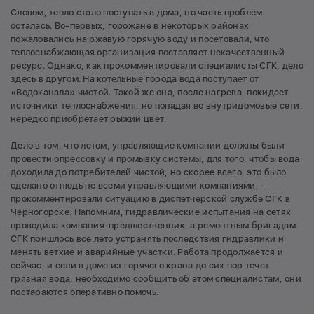
Словом, тепло стало поступать в дома, но часть проблем
осталась. Во-первых, горожане в некоторых районах
пожаловались на ржавую горячую воду и посетовали, что
теплоснабжающая организация поставляет некачественный
ресурс. Однако, как прокомментировали специалисты СГК, дело
здесь в другом. На котельные города вода поступает от
«Водоканала» чистой. Такой же она, после нагрева, покидает
источники теплоснабжения, но попадая во внутридомовые сети,
нередко приобретает рыжий цвет.
Дело в том, что летом, управляющие компании должны были
провести опрессовку и промывку системы, для того, чтобы вода
доходила до потребителей чистой, но скорее всего, это было
сделано отнюдь не всеми управляющими компаниями, -
прокомментировали ситуацию в диспетчерской службе СГК в
Черногорске. Напомним, гидравлические испытания на сетях
проводила компания-предшественник, а ремонтным бригадам
СГК пришлось все лето устранять последствия гидравлики и
менять ветхие и аварийные участки. Работа продолжается и
сейчас, и если в доме из горячего крана до сих пор течет
грязная вода, необходимо сообщить об этом специалистам, они
постараются оперативно помочь.