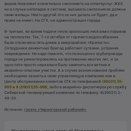
форма позволяет значительно сэкономить на оплатеуслуг ЖКХ,
но в случае неполадок в системе, вызывать сантехников должна
сами жильцы. Никто другой это за них делать не будет, да и
права не имеет. Ни СГК, ни администрация города.
В-третьих, во время подачи тепла произошло несколько порывов
на теплосетях. Так, 7-го октября от горячего водоснабжения
были отключены пять домов в микрорайоне «Крепость».
Сотрудники ремонтных бригад работают сутками, устраняя
повреждения. Но надо помнить, что полноценно трубопроводы
города не ремонтировались на протяжении многих лет, и за
одно лето просто нереально было заменить все ветхие и
аварийно-опасные участки. А в случае возникновения проблем
необходимо звонить в свою управляющую компанию или в
Центр обслуживания клиентов СГК по телефонам:
8 (39031) 35-
995 и
8 (39031)35-996,
либо в аварийно-диспетчерскую службу
Сибирской генерирующей компании по телефону: 8(39031) 2-
44-20.
Источник:
газета «Черногорский рабочий»