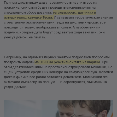
Причем школьникам дадут возможность изучить все на
практике, они сами будут проводить эксперименты на
специальном оборудовании:
тепловизорах, датчиках и
измерителях, катушке Тесла.
И связывать теоретические знания
с реальными экспериментами, ведь на школьных уроках все
приходится только воображать в голове. А изобретения и
поделки, которые дети будут создавать в ходе занятий, они
унесут домой, на память.
Например, на одном из первых занятий подростков попросили
построить модель
машины на реактивной тяге из шарика
. При
этом девятиклассницы не просто сконструировали машинки, но
еще и устроили среди них конкурс на самую красивую. Девочки
даже в физике все равно остаются девочками. Мальчишки же
включают смекалку на полную — и соревнуются, чья машина
уедет дальше.