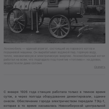
Локомобиль — единый агрегат, состоящий из парового котла и
поршневой машины. Он вырабатывал водяной пар, горячую воду,
тепло, механическую и электрическую энергию. Локомобильный котел
работал на всем, что подпадало под понятие «топливо»: на дровах,
хворосте или даже соломе
Скачать
С января 1926 года станция работала только в темное время
суток, а через полгода оборудование демонтировали, здание
снесли. Обеспечение города электричеством передали ТЭЦ-1,
которая в то время называлась Новосибирской центральной