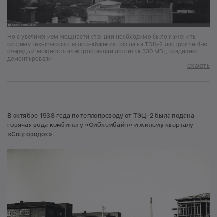
Но с увеличением мощности станции необходимо было изменить
систему технического водоснабжения. Когда на ТЭЦ-2 достроили 4-ю
очередь и мощность электростанции достигла 330 МВт, градирню
демонтировали
Скачать
В октябре 1938 года по теплопроводу от ТЭЦ-2 была подана
горячая вода комбинату «Сибкомбайн» и жилому кварталу
«Соцгородок».