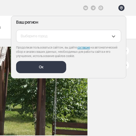
Ваш регион
ы
Меню
Все теги
Выберите город
Продолжая пользоваться сайтом, вы даёте
согласие
на автоматический
сбор и анализ ваших данных, необходимых для работы сайта и его
улучшения, использование файлов cookie.
Ок