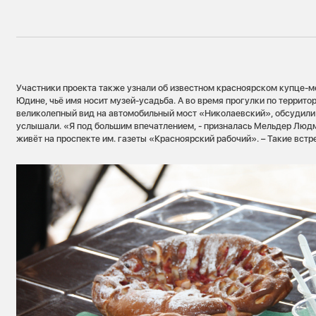
Участники проекта также узнали об известном красноярском купце-ме
Юдине, чьё имя носит музей-усадьба. А во время прогулки по террито
великолепный вид на автомобильный мост «Николаевский», обсудили 
услышали. «Я под большим впечатлением, - призналась Мельдер Люд
живёт на проспекте им. газеты «Красноярский рабочий». – Такие встр