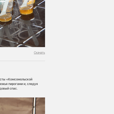
Скачать
исты «Комсомольской
ежья пирогами и, следуя
довый спас.