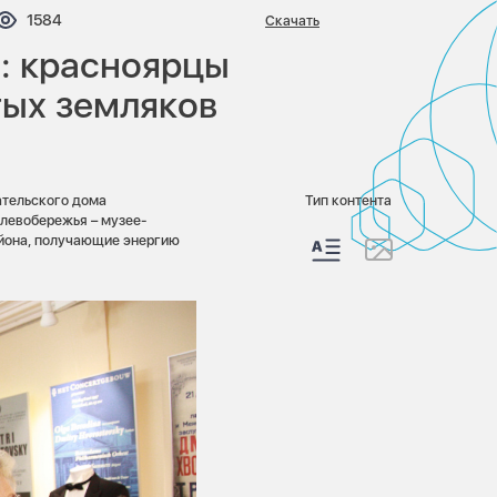
тариев:
Просмотров:
1584
Скачать
: красноярцы
тых земляков
ательского дома
Тип контента
левобережья – музее-
айона, получающие энергию