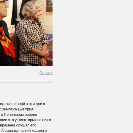
Скачать
едставленной в эти дни в
о земляка Дмитрия
 в Ленинском районе
лее что у некоторых из них с
 времена слушал его
 А одна из гостий ходила в