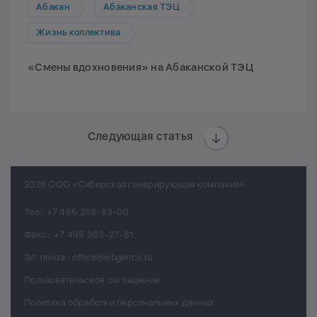
Абакан
Абаканская ТЭЦ
Жизнь коллектива
«Смены вдохновения» на Абаканской ТЭЦ
Следующая статья
2026 ООО «Сибирская генерирующая компания»
Тел.:
+7 495 258-83-00
Факс.:
+7 495 363-27-81
Эл. почта.:
office@sibgenco.ru
Пользовательское соглашение
Политика обработки персональных данных