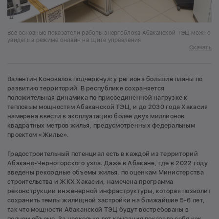
Все основные показатели работы энергоблока Абаканской ТЭЦ можно
увидеть в режиме онлайн на Щите управления
Скачать
Валентин Коновалов подчеркнул: у региона большие планы по
развитию территорий. В республике сохраняется
положительная динамика по присоединенной нагрузке к
тепловым мощностям Абаканской ТЭЦ, и до 2030 года Хакасия
намерена ввести в эксплуатацию более двух миллионов
квадратных метров жилья, предусмотренных федеральным
проектом «Жилье».
Градостроительный потенциал есть в каждой из территорий
Абакано-Черногорского узла. Даже в Абакане, где в 2022 году
введены рекордные объемы жилья, по оценкам Министерства
строительства и ЖКХ Хакасии, намечена программа
реконструкции инженерной инфраструктуры, которая позволит
сохранить темпы жилищной застройки на ближайшие 5-6 лет,
так что мощности Абаканской ТЭЦ будут востребованы в
полном объеме. За несколько лет компания показала себя как